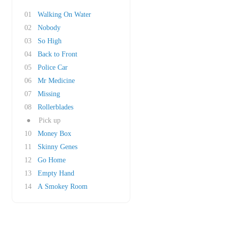
01
Walking On Water
02
Nobody
03
So High
04
Back to Front
05
Police Car
06
Mr Medicine
07
Missing
08
Rollerblades
●
Pick up
10
Money Box
11
Skinny Genes
12
Go Home
13
Empty Hand
14
A Smokey Room