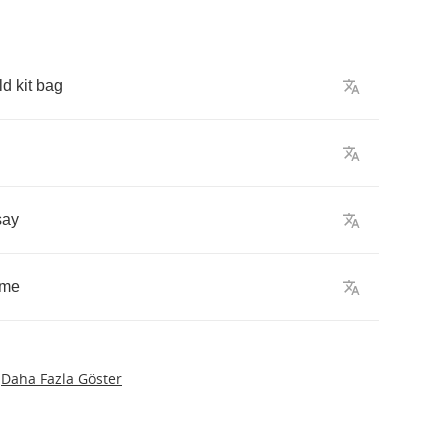
ld
kit
bag
say
me
Daha Fazla Göster