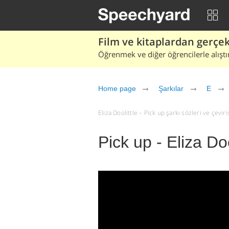
Film ve kitaplardan gerçek 
Öğrenmek ve diğer öğrencilerle alıştı
Home page
Şarkılar
E
Eliza Doolittle – Pick up şarkı sözleri ve çeviris
Pick up - Eliza Doo