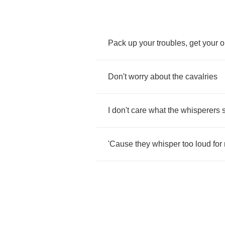
Pack
up
your
troubles
,
get
your
o
Don't
worry
about
the
cavalries
I
don't
care
what
the
whisperers
'Cause
they
whisper
too
loud
for