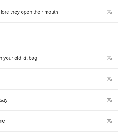
fore
they
open
their
mouth
in
your
old
kit
bag
say
me