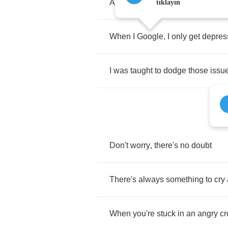
And
I'm
trying
to
care
a
little
less
tıklayın
When
I
Google
,
I
only
get
depres
I
was
taught
to
dodge
those
issu
Don't
worry
,
there's
no
doubt
There's
always
something
to
cry
When
you're
stuck
in
an
angry
c