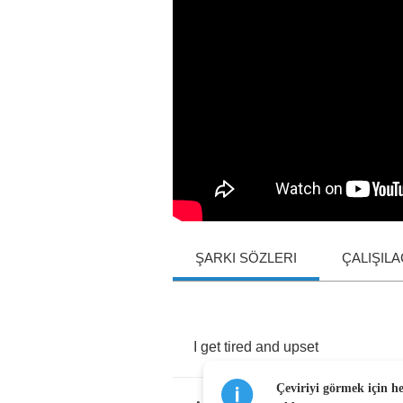
ŞARKI SÖZLERI
ÇALIŞIL
I
get
tired
and
upset
Çeviriyi görmek için h