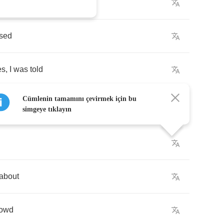
sed
es
,
I
was
told
Cümlenin tamamını çevirmek için bu
simgeye tıklayın
about
rowd