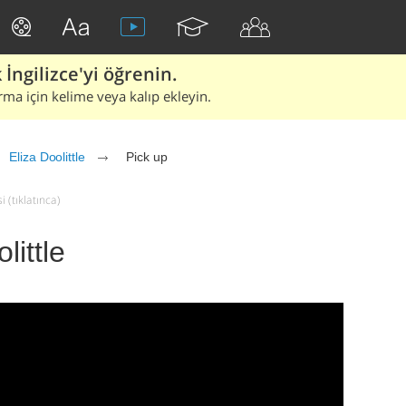
İngilizce'yi öğrenin.
rma için kelime veya kalıp ekleyin.
Eliza Doolittle
Pick up
i (tıklatınca)
little