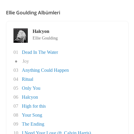
Ellie Goulding Albümleri
Halcyon
Ellie Goulding
01
Dead In The Water
●
Joy
03
Anything Could Happen
04
Ritual
05
Only You
06
Halcyon
07
High for this
08
Your Song
09
The Ending
10
I Need Your Love (ft. Calvin Harris)