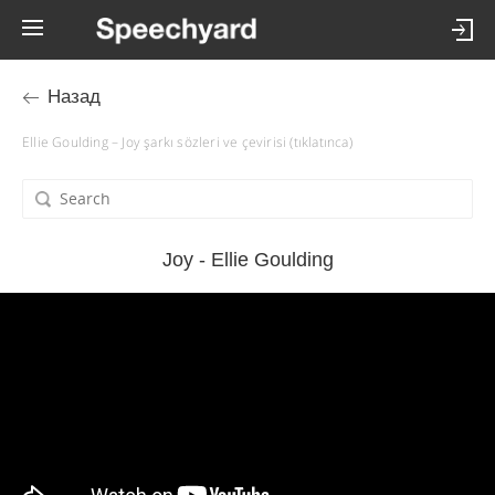
Назад
Ellie Goulding – Joy şarkı sözleri ve çevirisi (tıklatınca)
Joy - Ellie Goulding