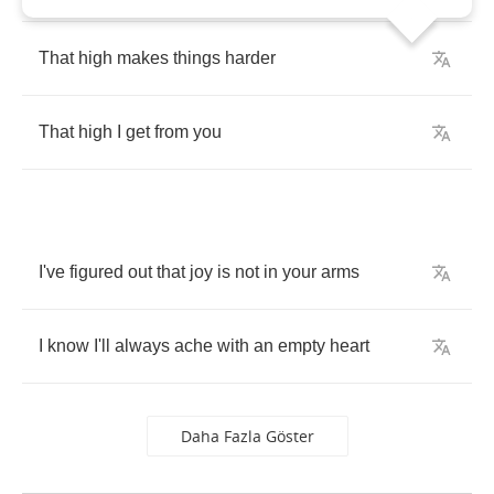
That
high
makes
things
harder
That
high
I
get
from
you
I've
figured
out
that
joy
is
not
in
your
arms
I
know
I'll
always
ache
with
an
empty
heart
Daha Fazla Göster