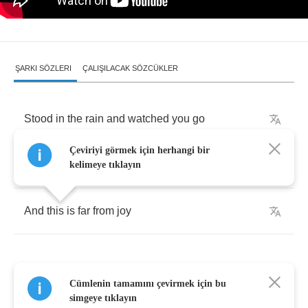
ŞARKI SÖZLERI
ÇALIŞILACAK SÖZCÜKLER
Stood
in
the
rain
and
watched
you
go
Çeviriyi görmek için herhangi bir
I
feel
a
lump
in
my
throat
kelimeye tıklayın
And
this
is
far
from
joy
Cümlenin tamamını çevirmek için bu
I
never
seemed
to
learn
simgeye tıklayın