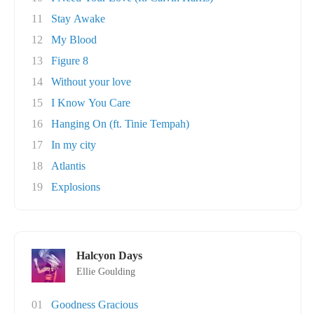
11
Stay Awake
12
My Blood
13
Figure 8
14
Without your love
15
I Know You Care
16
Hanging On (ft. Tinie Tempah)
17
In my city
18
Atlantis
19
Explosions
Halcyon Days
Ellie Goulding
01
Goodness Gracious