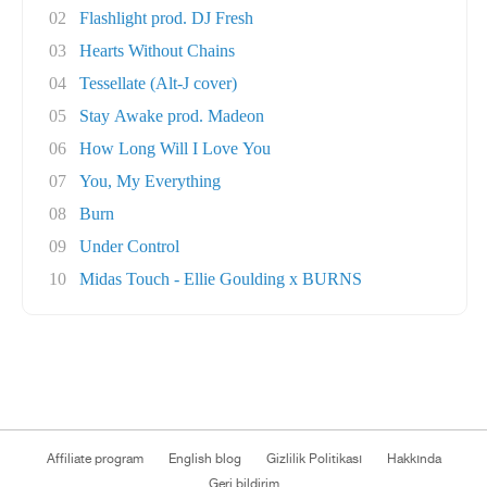
02
Flashlight prod. DJ Fresh
03
Hearts Without Chains
04
Tessellate (Alt-J cover)
05
Stay Awake prod. Madeon
06
How Long Will I Love You
07
You, My Everything
08
Burn
09
Under Control
10
Midas Touch - Ellie Goulding x BURNS
Affiliate program
English blog
Gizlilik Politikası
Hakkında
Geri bildirim