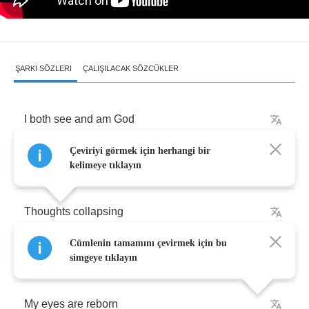
ŞARKI SÖZLERI
ÇALIŞILACAK SÖZCÜKLER
I
both
see
and
am
God
Çeviriyi görmek için herhangi bir
My
eyes
are
reborn
kelimeye tıklayın
Thoughts
collapsing
Cümlenin tamamını çevirmek için bu
I
both
see
and
am
God
simgeye tıklayın
My
eyes
are
reborn