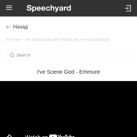
Назад
Emmure – I've Scene God şarkı sözleri ve çevirisi (tıklatınca)
I've Scene God - Emmure