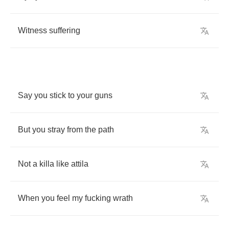
Witness
suffering
Say
you
stick
to
your
guns
But
you
stray
from
the
path
Not
a
killa
like
attila
When
you
feel
my
fucking
wrath