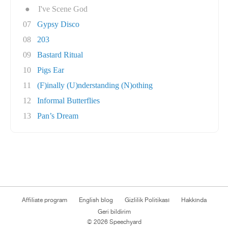
●
I've Scene God
07
Gypsy Disco
08
203
09
Bastard Ritual
10
Pigs Ear
11
(F)inally (U)nderstanding (N)othing
12
Informal Butterflies
13
Pan’s Dream
Affiliate program
English blog
Gizlilik Politikası
Hakkında
Geri bildirim
© 2026 Speechyard