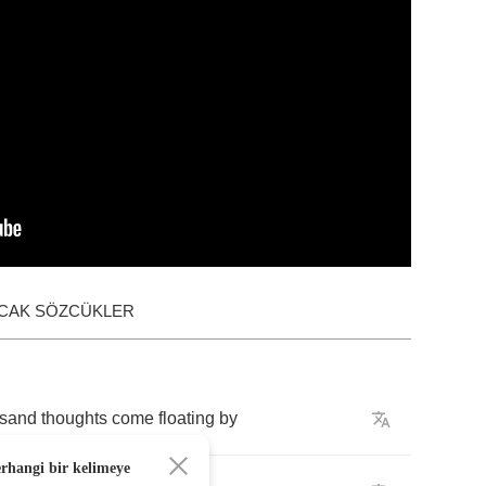
ACAK SÖZCÜKLER
usand
thoughts
come
floating
by
erhangi bir kelimeye