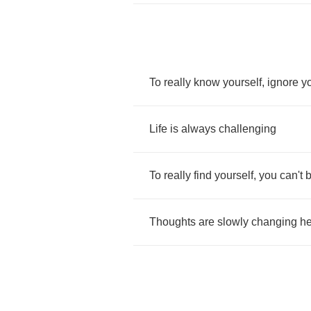
To
really
know
yourself
,
ignore
y
Life
is
always
challenging
To
really
find
yourself
,
you
can't
Thoughts
are
slowly
changing
he