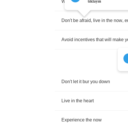
Will
not
be
able
to
slow
down
at
tıklayın
Don't
be
afraid
,
live
in
the
now
,
e
Avoid
incentives
that
will
make
y
Don't
let
it
bur
you
down
Live
in
the
heart
Experience
the
now