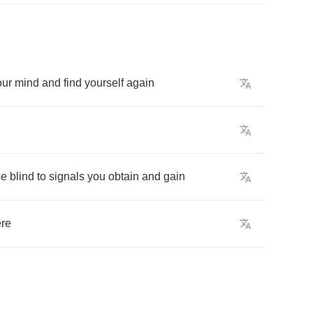
our
mind
and
find
yourself
again
be
blind
to
signals
you
obtain
and
gain
re