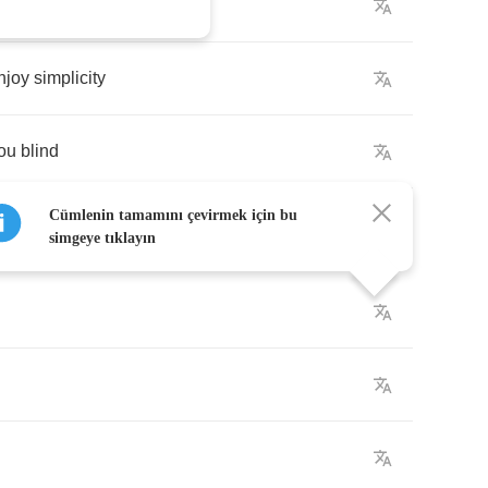
time
njoy
simplicity
ou
blind
Cümlenin tamamını çevirmek için bu
simgeye tıklayın