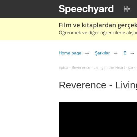
Film ve kitaplardan gerçek 
Öğrenmek ve diğer öğrencilerle alıştı
Home page
Şarkılar
E
Epica – Reverence - Living in the Heart - şarkı s
Reverence - Living