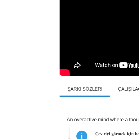
ŞARKI SÖZLERI
ÇALIŞIL
An
overactive
mind
where
a
tho
Çeviriyi görmek için h