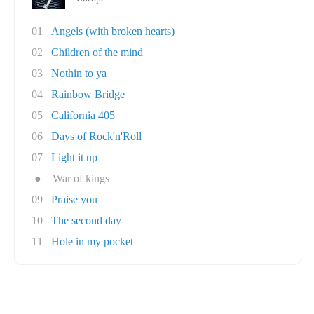
01
Angels (with broken hearts)
02
Children of the mind
03
Nothin to ya
04
Rainbow Bridge
05
California 405
06
Days of Rock'n'Roll
07
Light it up
●
War of kings
09
Praise you
10
The second day
11
Hole in my pocket