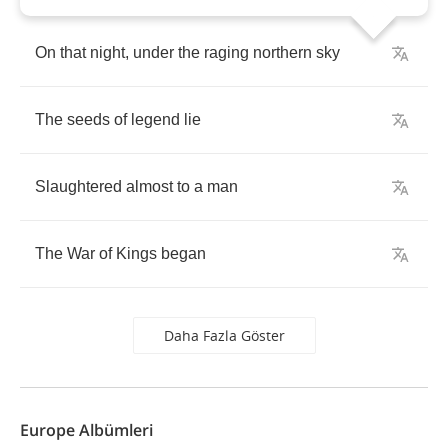
On
that
night
,
under
the
raging
northern
sky
The
seeds
of
legend
lie
Slaughtered
almost
to
a
man
The
War
of
Kings
began
Daha Fazla Göster
Europe Albümleri