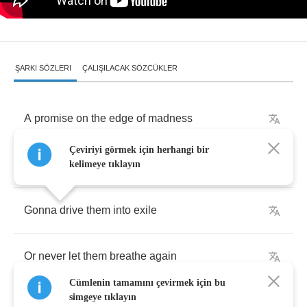
ŞARKI SÖZLERI
ÇALIŞILACAK SÖZCÜKLER
A
promise
on
the
edge
of
madness
Çeviriyi görmek için herhangi bir
An
oath
amongst
the
world
of
men
kelimeye tıklayın
Gonna
drive
them
into
exile
Or
never
let
them
breathe
again
Cümlenin tamamını çevirmek için bu
simgeye tıklayın