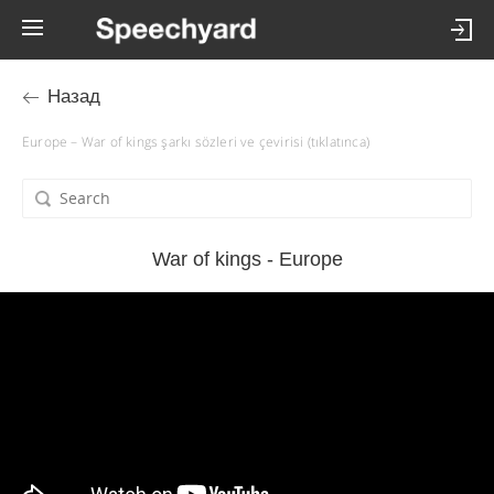
Назад
Europe – War of kings şarkı sözleri ve çevirisi (tıklatınca)
War of kings - Europe