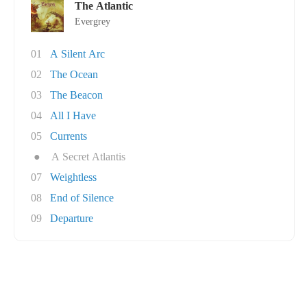
The Atlantic
Evergrey
01
A Silent Arc
02
The Ocean
03
The Beacon
04
All I Have
05
Currents
●
A Secret Atlantis
07
Weightless
08
End of Silence
09
Departure