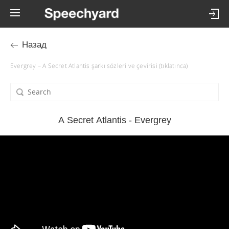
Назад
Evergrey – A Secret Atlantis şarkı sözleri ve çevirisi (tıklatınca)
A Secret Atlantis - Evergrey