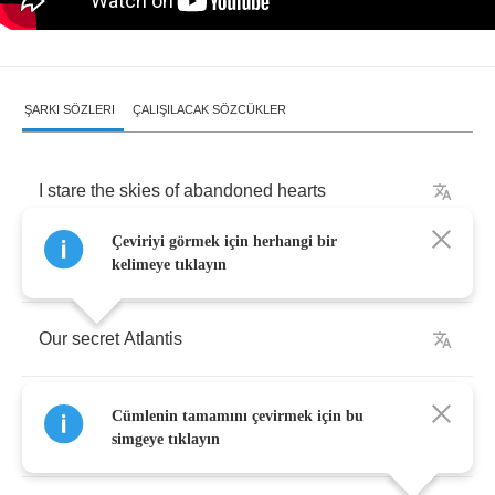
ŞARKI SÖZLERI
ÇALIŞILACAK SÖZCÜKLER
I
stare
the
skies
of
abandoned
hearts
Çeviriyi görmek için herhangi bir
Dare
I
break
the
waves
will
I
be
safe
?
kelimeye tıklayın
Our
secret
Atlantis
We
were
the
only
ones
who
knew
what
we
Cümlenin tamamını çevirmek için bu
were
hiding
simgeye tıklayın