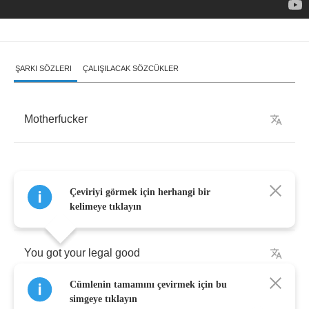
ŞARKI SÖZLERI
ÇALIŞILACAK SÖZCÜKLER
Motherfucker
Çeviriyi görmek için herhangi bir
You
got
your
legal
baby
kelimeye tıklayın
You
got
your
legal
good
Cümlenin tamamını çevirmek için bu
You
got
your
legal
baby
simgeye tıklayın