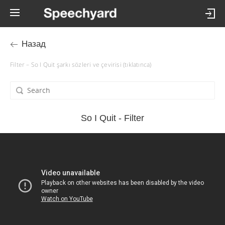
Назад
Filter – So I Quit şarkı sözleri ve çevirisi (tıklatınca)
So I Quit - Filter