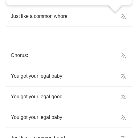
Just
like
a
common
whore
Chorus
:
You
got
your
legal
baby
You
got
your
legal
good
You
got
your
legal
baby
Just
like
a
common
hood