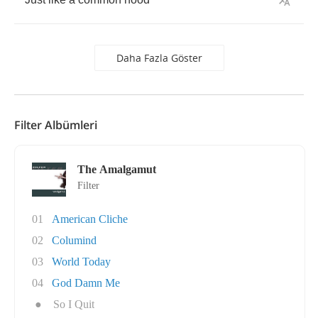
Daha Fazla Göster
Filter Albümleri
The Amalgamut
Filter
01
American Cliche
02
Columind
03
World Today
04
God Damn Me
●
So I Quit