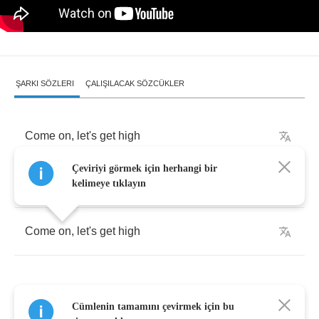
ŞARKI SÖZLERI
ÇALIŞILACAK SÖZCÜKLER
Come
on
,
let's
get
high
Çeviriyi görmek için herhangi bir
Come
on
kelimeye tıklayın
Come
on
,
let's
get
high
Cümlenin tamamını çevirmek için bu