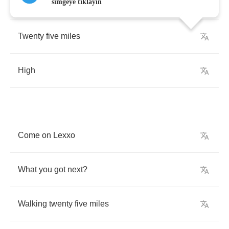
But
you
got
to
stop
simgeye tıklayın
Twenty
five
miles
High
Come
on
Lexxo
What
you
got
next
?
Walking
twenty
five
miles