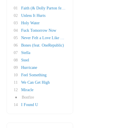
01
Faith (& Dolly Parton feat. Mr. Probz)
02
Unless It Hurts
03
Holy Water
04
Fuck Tomorrow Now
05
Never Felt a Love Like This
06
Bones (feat. OneRepublic)
07
Stella
08
Steel
09
Hurricane
10
Feel Something
11
We Can Get High
12
Miracle
●
Bonfire
14
I Found U