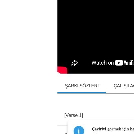
ŞARKI SÖZLERI
ÇALIŞIL
[
Verse
1]
Çeviriyi görmek için h