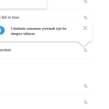
e
fell
in
love
Cümlenin tamamını çevirmek için bu
simgeye tıklayın
member