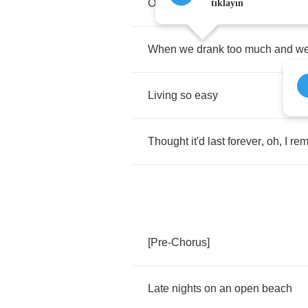
Oh
,
I
miss
18
tıklayın
When
we
drank
too
much
and
w
Living
so
easy
Thought
it'd
last
forever
,
oh
,
I
re
[
Pre
-
Chorus
]
Late
nights
on
an
open
beach