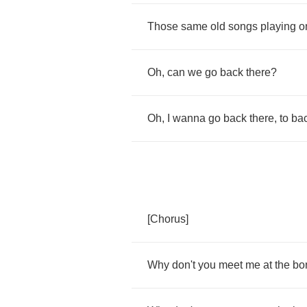
Those
same
old
songs
playing
o
Oh
,
can
we
go
back
there
?
Oh
,
I
wanna
go
back
there
,
to
ba
[
Chorus
]
Why
don't
you
meet
me
at
the
bon