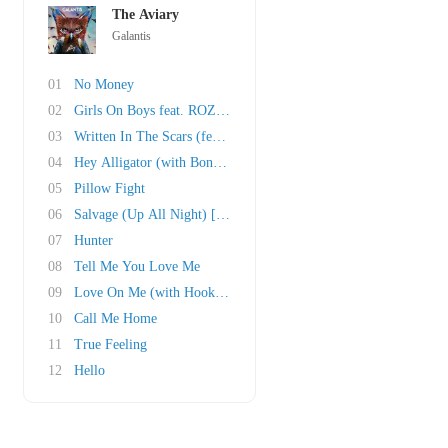
The Aviary
Galantis
01
No Money
02
Girls On Boys feat. ROZES
03
Written In The Scars (feat. Wrabel)
04
Hey Alligator (with Bonnie McKee)
05
Pillow Fight
06
Salvage (Up All Night) [feat. Poo Bear]
07
Hunter
08
Tell Me You Love Me
09
Love On Me (with Hook N Sling)
10
Call Me Home
11
True Feeling
12
Hello