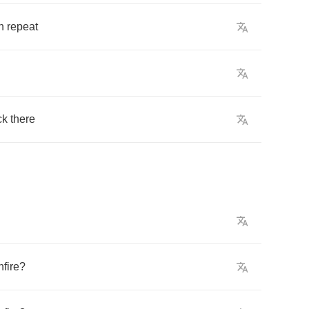
n
repeat
ck
there
fire
?