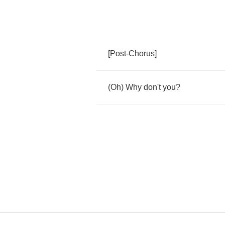
[
Post
-
Chorus
]
(
Oh
)
Why
don't
you
?