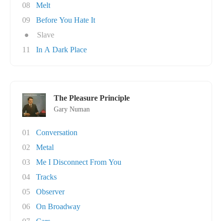
08
Melt
09
Before You Hate It
●
Slave
11
In A Dark Place
The Pleasure Principle
Gary Numan
01
Conversation
02
Metal
03
Me I Disconnect From You
04
Tracks
05
Observer
06
On Broadway