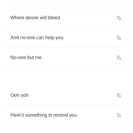
Where
desire
will
bleed
And
no
-
one
can
help
you
No
-
one
but
me
Ooh
ooh
Here's
something
to
remind
you