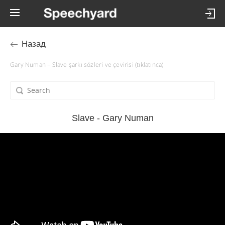
Назад
Gary Numan – Slave şarkı sözleri ve çevirisi (tıklatınca)
Slave - Gary Numan