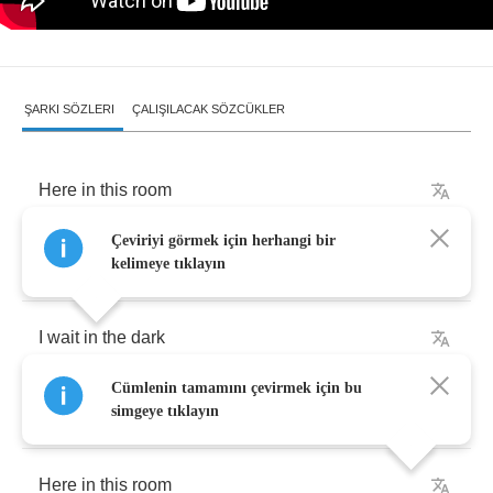
ŞARKI SÖZLERI
ÇALIŞILACAK SÖZCÜKLER
Here
in
this
room
Çeviriyi görmek için herhangi bir
I'm
a
slave
to
your
voice
kelimeye tıklayın
I
wait
in
the
dark
Cümlenin tamamını çevirmek için bu
With
a
cold
metal
choice
simgeye tıklayın
Here
in
this
room