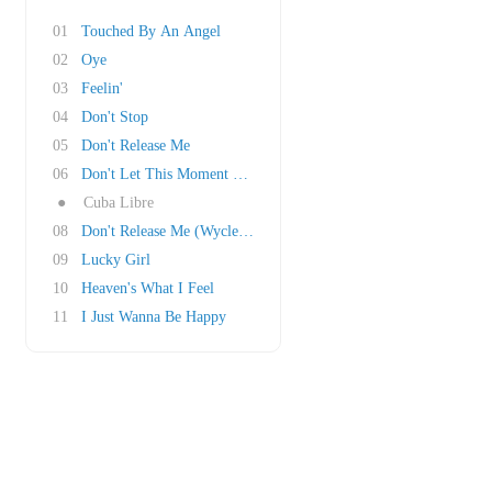
01
Touched By An Angel
02
Oye
03
Feelin'
04
Don't Stop
05
Don't Release Me
06
Don't Let This Moment End
●
Cuba Libre
08
Don't Release Me (Wyclef Jean Mix)
09
Lucky Girl
10
Heaven's What I Feel
11
I Just Wanna Be Happy