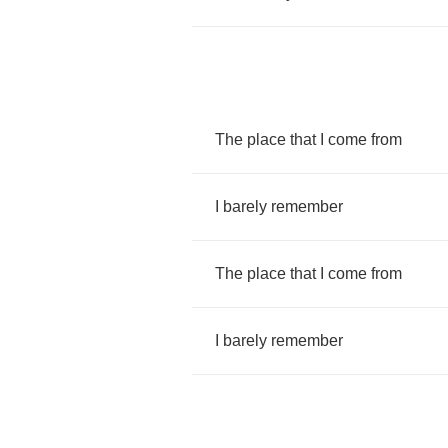
The
place
that
I
come
from
I
barely
remember
The
place
that
I
come
from
I
barely
remember