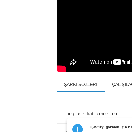
ŞARKI SÖZLERI
ÇALIŞIL
The
place
that
I
come
from
Çeviriyi görmek için h