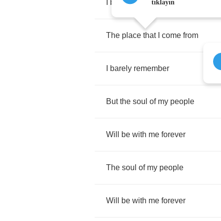
I
barely
remember
tıklayın
The
place
that
I
come
from
I
barely
remember
But
the
soul
of
my
people
Will
be
with
me
forever
The
soul
of
my
people
Will
be
with
me
forever