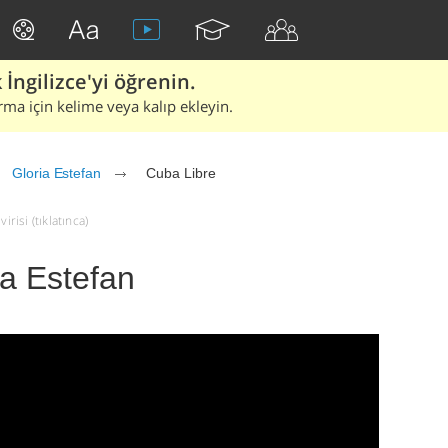
İngilizce'yi öğrenin.
rma için kelime veya kalıp ekleyin.
Gloria Estefan
Cuba Libre
risi (tıklatınca)
ia Estefan