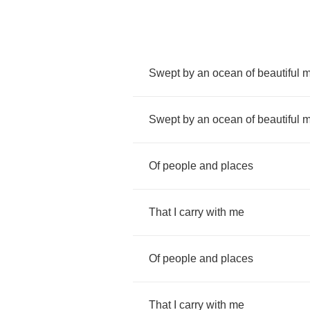
Swept
by
an
ocean
of
beautiful
m
Swept
by
an
ocean
of
beautiful
m
Of
people
and
places
That
I
carry
with
me
Of
people
and
places
That
I
carry
with
me