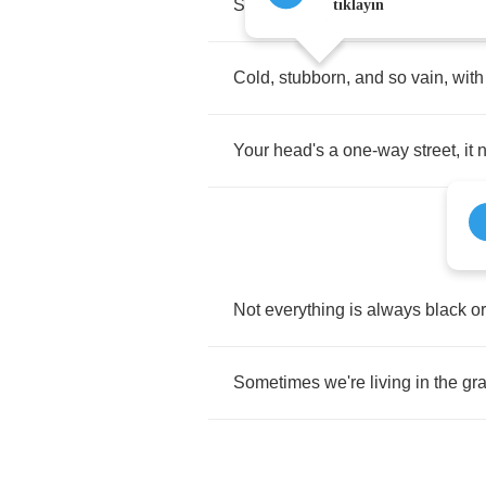
Sounds
unfocused
to
me
,
and
yo
tıklayın
Cold
,
stubborn
,
and
so
vain
,
with
Your
head's
a
one
-
way
street
,
it
n
Not
everything
is
always
black
or
Sometimes
we're
living
in
the
gr