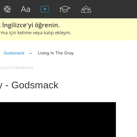
İngilizce'yi öğrenin.
rma için kelime veya kalıp ekleyin.
Godsmack
Living In The Gray
çevirisi (tıklatınca)
ay - Godsmack