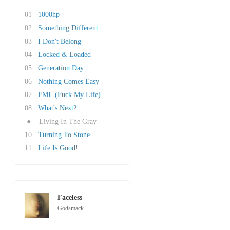
01
1000hp
02
Something Different
03
I Don't Belong
04
Locked & Loaded
05
Generation Day
06
Nothing Comes Easy
07
FML (Fuck My Life)
08
What's Next?
●
Living In The Gray
10
Turning To Stone
11
Life Is Good!
Faceless
Godsmack