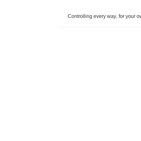
Controlling
every
way
,
for
your
o