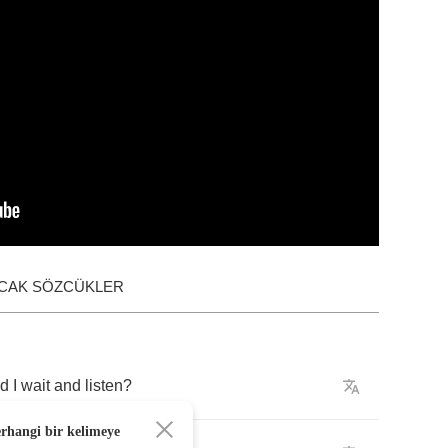
ACAK SÖZCÜKLER
ld
I
wait
and
listen
?
erhangi bir kelimeye