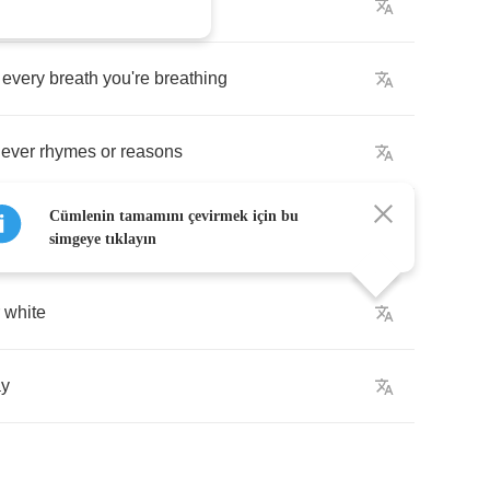
ur
heart
is
missing
every
breath
you're
breathing
ever
rhymes
or
reasons
Cümlenin tamamını çevirmek için bu
simgeye tıklayın
white
ay