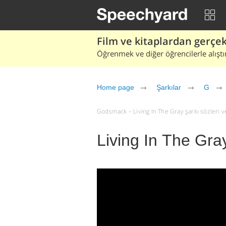
Film ve kitaplardan gerçek 
Öğrenmek ve diğer öğrencilerle alıştı
Home page
Şarkılar
G
Godsmack – Living In The Gray şarkı sözleri ve 
Living In The Gr