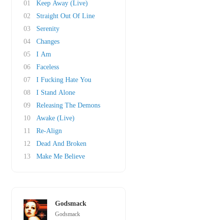
01
Keep Away (Live)
02
Straight Out Of Line
03
Serenity
04
Changes
05
I Am
06
Faceless
07
I Fucking Hate You
08
I Stand Alone
09
Releasing The Demons
10
Awake (Live)
11
Re-Align
12
Dead And Broken
13
Make Me Believe
Godsmack
Godsmack