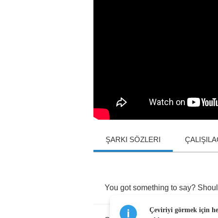
ŞARKI SÖZLERI
ÇALIŞIL
You
got
something
to
say
?
Shou
Çeviriyi görmek için h