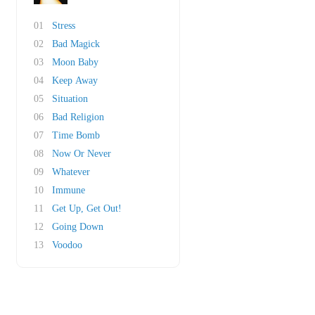
01
Stress
02
Bad Magick
03
Moon Baby
04
Keep Away
05
Situation
06
Bad Religion
07
Time Bomb
08
Now Or Never
09
Whatever
10
Immune
11
Get Up, Get Out!
12
Going Down
13
Voodoo