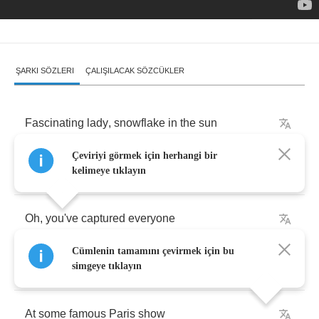
ŞARKI SÖZLERI
ÇALIŞILACAK SÖZCÜKLER
Fascinating
lady
,
snowflake
in
the
sun
Çeviriyi görmek için herhangi bir
You
make
me
feel
so
bourgeois
kelimeye tıklayın
Oh
,
you've
captured
everyone
Cümlenin tamamını çevirmek için bu
I
hear
you've
been
a
dancer
simgeye tıklayın
At
some
famous
Paris
show