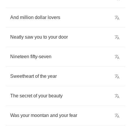
And
million
dollar
lovers
Neatly
saw
you
to
your
door
Nineteen
fifty
-
seven
Sweetheart
of
the
year
The
secret
of
your
beauty
Was
your
moontan
and
your
fear