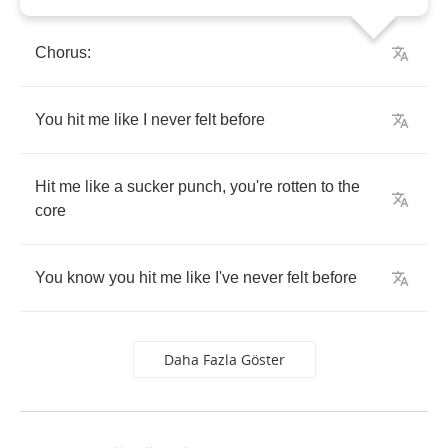
Chorus
:
You
hit
me
like
I
never
felt
before
Hit
me
like
a
sucker
punch
,
you're
rotten
to
the
core
You
know
you
hit
me
like
I've
never
felt
before
Daha Fazla Göster