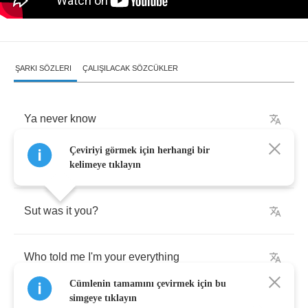
ŞARKI SÖZLERI
ÇALIŞILACAK SÖZCÜKLER
Ya
never
know
Çeviriyi görmek için herhangi bir
Some
folks
thinkthe
world
just
moves
too
slow
kelimeye tıklayın
Sut
was
it
you
?
Who
told
me
I'm
your
everything
Cümlenin tamamını çevirmek için bu
simgeye tıklayın