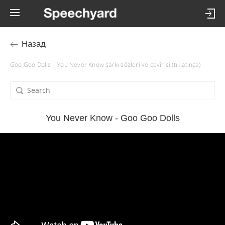
Назад
Goo Goo Dolls – You Never Know şarkı sözleri ve çevirisi (tıklatınca)
You Never Know - Goo Goo Dolls