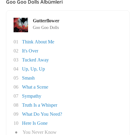
Goo Goo Dolls Albümleri
Gutterflower
Goo Goo Dolls
01
Think About Me
02
It's Over
03
Tucked Away
04
Up, Up, Up
05
Smash
06
What a Scene
07
Sympathy
08
Truth Is a Whisper
09
What Do You Need?
10
Here Is Gone
●
You Never Know