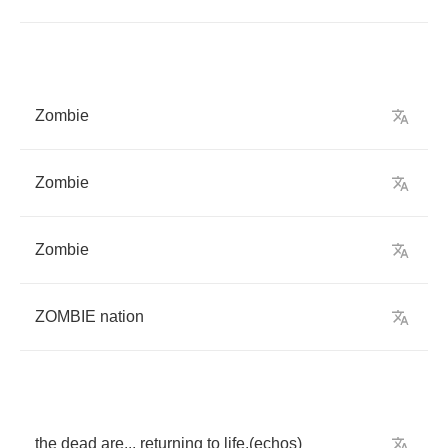
Zombie
Zombie
Zombie
ZOMBIE
nation
the
dead
are
...
returning
to
life
.(
echos
)