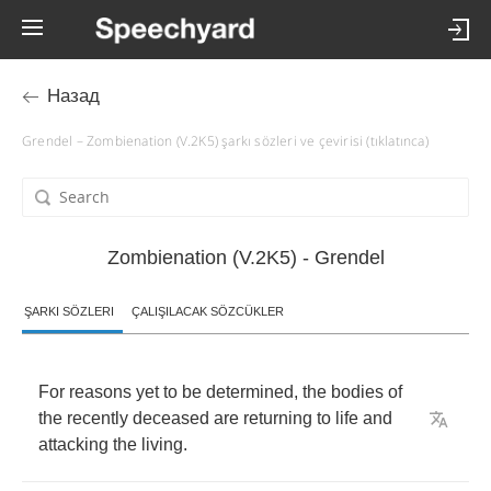
Назад
Grendel – Zombienation (V.2K5) şarkı sözleri ve çevirisi (tıklatınca)
Zombienation (V.2K5) - Grendel
ŞARKI SÖZLERI
ÇALIŞILACAK SÖZCÜKLER
For
reasons
yet
to
be
determined
,
the
bodies
of
the
recently
deceased
are
returning
to
life
and
attacking
the
living
.