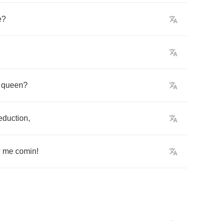
e
?
queen
?
eduction
,
w
me
comin
!