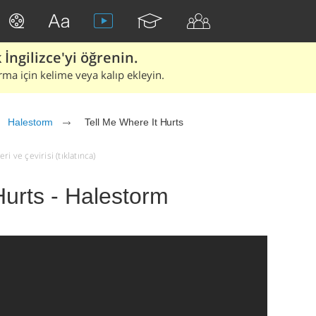
İngilizce'yi öğrenin.
rma için kelime veya kalıp ekleyin.
Halestorm
Tell Me Where It Hurts
i ve çevirisi (tıklatınca)
Hurts - Halestorm