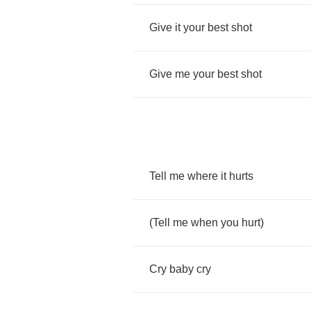
Give
it
your
best
shot
Give
me
your
best
shot
Tell
me
where
it
hurts
(
Tell
me
when
you
hurt
)
Cry
baby
cry