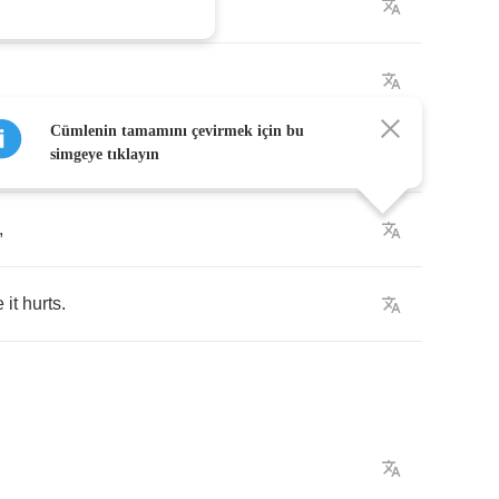
rer
?
Cümlenin tamamını çevirmek için bu
girl
?
simgeye tıklayın
,
e
it
hurts
.