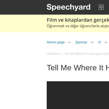
Film ve kitaplardan gerçek 
Öğrenmek ve diğer öğrencilerle alıştı
Home page
Şarkılar
H
Halestorm – Tell Me Where It Hurts şarkı sözler
Tell Me Where It 