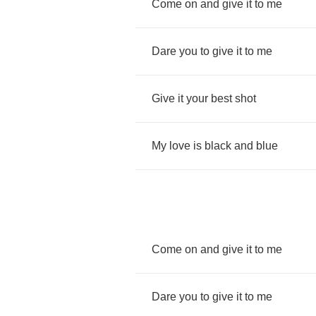
Come
on
and
give
it
to
me
Dare
you
to
give
it
to
me
Give
it
your
best
shot
My
love
is
black
and
blue
Come
on
and
give
it
to
me
Dare
you
to
give
it
to
me