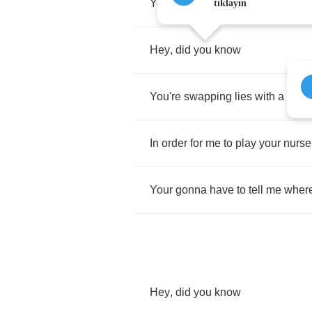
You're
making
eyes
with
a
murde
tıklayın
Hey
,
did
you
know
You're
swapping
lies
with
a
dirty
In
order
for
me
to
play
your
nurse
Your
gonna
have
to
tell
me
wher
Hey
,
did
you
know