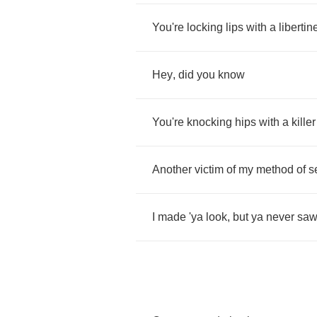
You're
locking
lips
with
a
libertin
Hey
,
did
you
know
You're
knocking
hips
with
a
killer
Another
victim
of
my
method
of
s
I
made
'ya
look
,
but
ya
never
sa