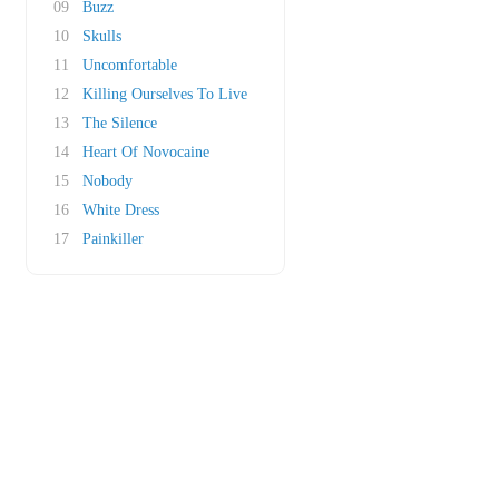
09
Buzz
10
Skulls
11
Uncomfortable
12
Killing Ourselves To Live
13
The Silence
14
Heart Of Novocaine
15
Nobody
16
White Dress
17
Painkiller