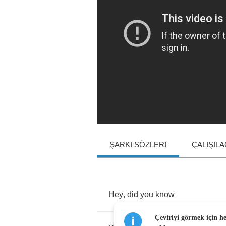
ŞARKI SÖZLERI
ÇALIŞIL
Hey
,
did
you
know
Çeviriyi görmek için h