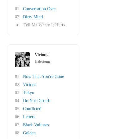
01
Conversation Over
02
Dirty Mind
●
Tell Me Where It Hurts
Vicious
Halestorm
01
Now That You're Gone
02
Vicious
03
Tokyo
04
Do Not Disturb
05
Conflicted
06
Letters
07
Black Vultures
08
Golden