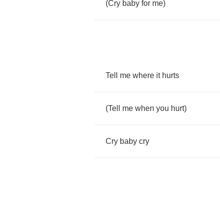
(
Cry
baby
for
me
)
Tell
me
where
it
hurts
(
Tell
me
when
you
hurt
)
Cry
baby
cry