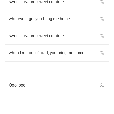
sweet
creature
,
sweet
creature
wherever
I
go
,
you
bring
me
home
sweet
creature
,
sweet
creature
when
I
run
out
of
road
,
you
bring
me
home
Ooo
,
ooo