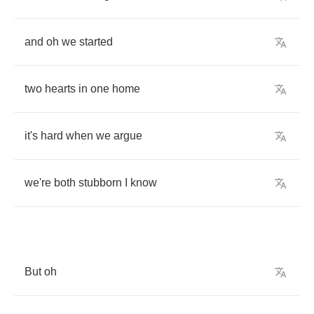
and
oh
we
started
two
hearts
in
one
home
it's
hard
when
we
argue
we're
both
stubborn
I
know
But
oh