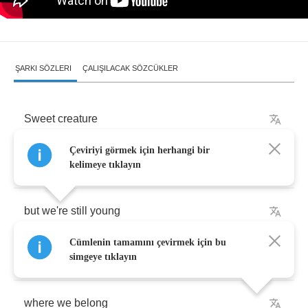
ŞARKI SÖZLERI
ÇALIŞILACAK SÖZCÜKLER
Sweet
creature
Çeviriyi görmek için herhangi bir
had
another
talk
about
where
it's
going
wrong
kelimeye tıklayın
but
we're
still
young
Cümlenin tamamını çevirmek için bu
we
don't
know
where
we're
going
but
we
know
simgeye tıklayın
where
we
belong