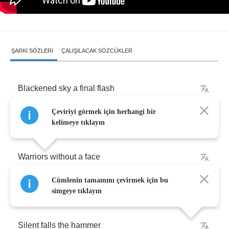
ŞARKI SÖZLERI
ÇALIŞILACAK SÖZCÜKLER
Blackened
sky
a
final
flash
Çeviriyi görmek için herhangi bir
Death
is
in
the
air
kelimeye tıklayın
Warriors
without
a
face
Cümlenin tamamını çevirmek için bu
Destruction
everywhere
simgeye tıklayın
Silent
falls
the
hammer