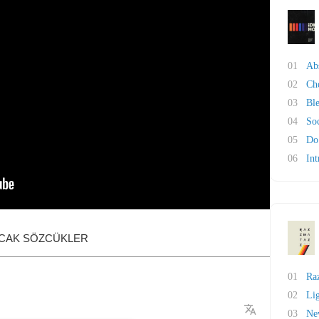
01
Ab
02
Ch
03
Bl
04
So
05
Do
06
Int
ACAK SÖZCÜKLER
01
Ra
02
Li
03
Ne