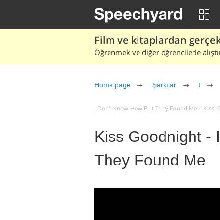
Film ve kitaplardan gerçek 
Öğrenmek ve diğer öğrencilerle alıştı
Home page
Şarkılar
I
I Don't Know How But They Found Me – Kiss Good
Kiss Goodnight -
They Found Me