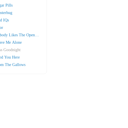
ar Pills
usterhug
d IQs
or
body Likes The Opening Band
ave Me Alone
ss Goodnight
ed You Here
om The Gallows