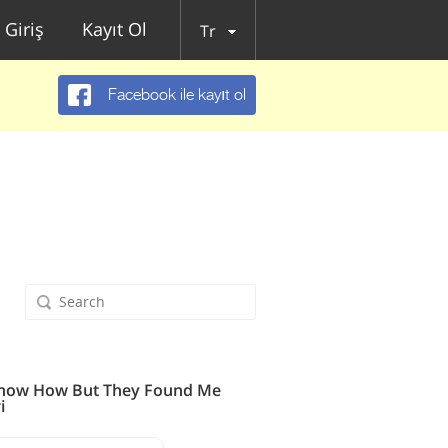
Giriş
Kayıt Ol
Tr
Facebook ile kayıt ol
Know How But They Found Me
i