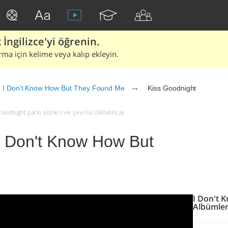
İngilizce'yi öğrenin.
rma için kelime veya kalıp ekleyin.
I Don't Know How But They Found Me
Kiss Goodnight
night şarkı sözleri ve çevirisi (tıklatınca)
 I Don't Know How But
I Don't 
Albümler