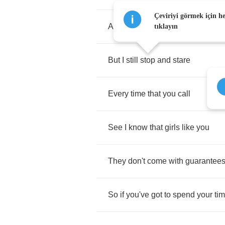
Çeviriyi görmek için h
About
anything
at
all
tıklayın
But
I
still
stop
and
stare
Every
time
that
you
call
See
I
know
that
girls
like
you
They
don't
come
with
guarantee
So
if
you've
got
to
spend
your
ti