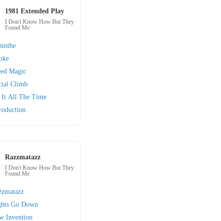
1981 Extended Play
I Don't Know How But They
Found Me
sinthe
oke
eed Magic
cial Climb
 It All The Time
roduction
Razzmatazz
I Don't Know How But They
Found Me
zzmatazz
ghts Go Down
w Invention