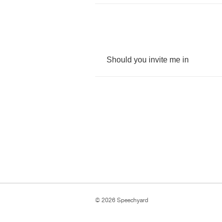
Should
you
invite
me
in
© 2026 Speechyard