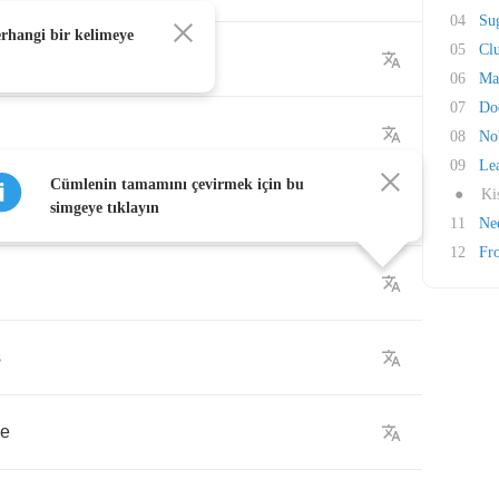
04
Sug
erhangi bir kelimeye
05
Cl
06
Ma
07
Do
08
No
09
Le
Cümlenin tamamını çevirmek için bu
●
Ki
simgeye tıklayın
11
Ne
12
Fr
s
me