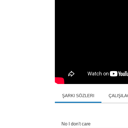
ŞARKI SÖZLERI
ÇALIŞIL
No
I
don't
care