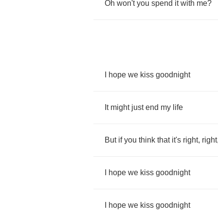
Oh
won't
you
spend
it
with
me
?
I
hope
we
kiss
goodnight
It
might
just
end
my
life
But
if
you
think
that
it's
right
,
right
I
hope
we
kiss
goodnight
I
hope
we
kiss
goodnight