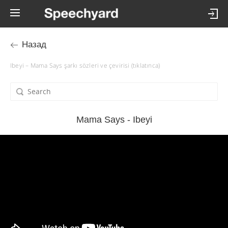
Назад
Ibeyi – Mama Says şarkı sözleri ve çevirisi (tıklatınca)
Mama Says - Ibeyi