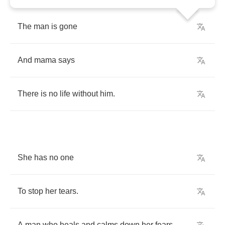
The
man
is
gone
And
mama
says
There
is
no
life
without
him
.
She
has
no
one
To
stop
her
tears
.
A
man
who
heals
and
calms
down
her
fears