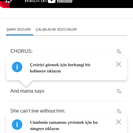
ŞARKI SÖZLERI
ÇALIŞILACAK SÖZCÜKLER
CHORUS
:
Çeviriyi görmek için herhangi bir
The
man
is
gone
kelimeye tıklayın
And
mama
says
She
can
’
t
live
without
him
.
Cümlenin tamamını çevirmek için bu
simgeye tıklayın