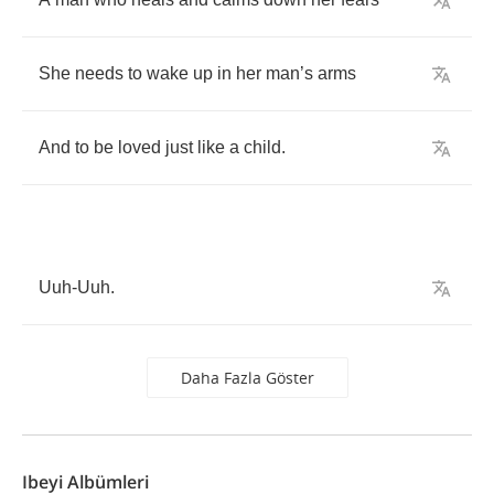
She
needs
to
wake
up
in
her
man
’
s
arms
And
to
be
loved
just
like
a
child
.
Uuh
-
Uuh
.
Daha Fazla Göster
Ibeyi Albümleri