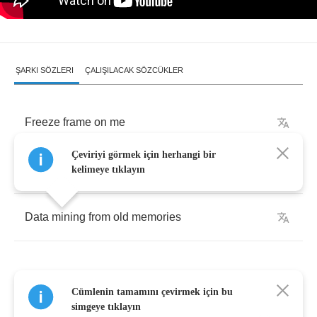
ŞARKI SÖZLERI
ÇALIŞILACAK SÖZCÜKLER
Freeze
frame
on
me
Çeviriyi görmek için herhangi bir
can
you
read
it
on
my
face
?
kelimeye tıklayın
Data
mining
from
old
memories
Cümlenin tamamını çevirmek için bu
Sunflowers
and
a
smile
catching
simgeye tıklayın