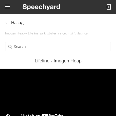
Назад
Imogen Heap – Lifeline şarkı sözleri ve çevirisi (tıklatınca)
Lifeline - Imogen Heap