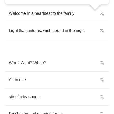
Welcome
in
a
heartbeat
to
the
family
Light
thai
lanterns
,
wish
bound
in
the
night
Who
?
What
?
When
?
All
in
one
stir
of
a
teaspoon
I'm
shaken
and
gasping
for
air