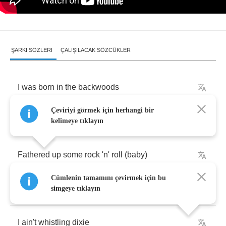
ŞARKI SÖZLERI
ÇALIŞILACAK SÖZCÜKLER
I
was
born
in
the
backwoods
Çeviriyi görmek için herhangi bir
Of
a
two
-
bit
nowhere
town
kelimeye tıklayın
Fathered
up
some
rock
'n'
roll
(
baby
)
Cümlenin tamamını çevirmek için bu
So
you
muthers
could
boogie
down
simgeye tıklayın
I
ain't
whistling
dixie