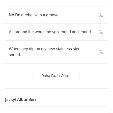
No
I'm
a
rebel
with
a
groove
All
around
the
world
the
ygo
'round
and
'round
When
they
dig
on
my
new
stainless
steel
sound
Daha Fazla Göster
Jackyl Albümleri