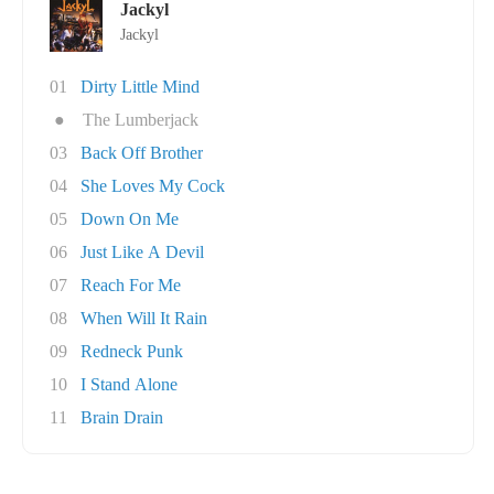
Jackyl
Jackyl
01
Dirty Little Mind
●
The Lumberjack
03
Back Off Brother
04
She Loves My Cock
05
Down On Me
06
Just Like A Devil
07
Reach For Me
08
When Will It Rain
09
Redneck Punk
10
I Stand Alone
11
Brain Drain