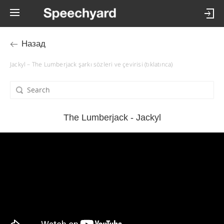
Назад
Jackyl – The Lumberjack şarkı sözleri ve çevirisi (tıklatınca)
The Lumberjack - Jackyl