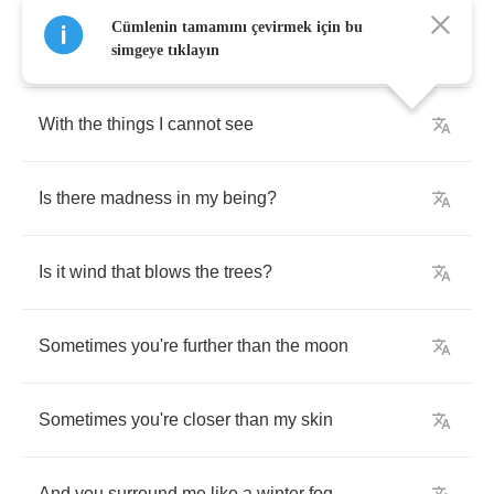
Cümlenin tamamını çevirmek için bu
What
can
I
do
with
my
obsession
?
simgeye tıklayın
With
the
things
I
cannot
see
Is
there
madness
in
my
being
?
Is
it
wind
that
blows
the
trees
?
Sometimes
you're
further
than
the
moon
Sometimes
you're
closer
than
my
skin
And
you
surround
me
like
a
winter
fog