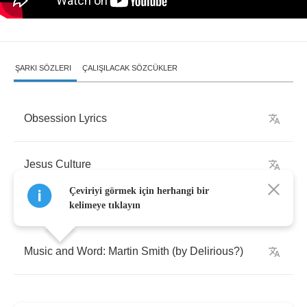
ŞARKI SÖZLERI
ÇALIŞILACAK SÖZCÜKLER
Obsession
Lyrics
Jesus
Culture
Çeviriyi görmek için herhangi bir
kelimeye tıklayın
Music
and
Word
:
Martin
Smith
(
by
Delirious
?)