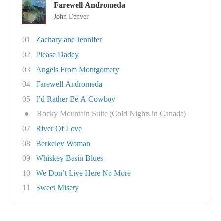
Farewell Andromeda
John Denver
01
Zachary and Jennifer
02
Please Daddy
03
Angels From Montgomery
04
Farewell Andromeda
05
I’d Rather Be A Cowboy
●
Rocky Mountain Suite (Cold Nights in Canada)
07
River Of Love
08
Berkeley Woman
09
Whiskey Basin Blues
10
We Don’t Live Here No More
11
Sweet Misery