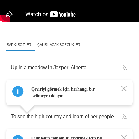
ŞARKI SÖZLERI
ÇALIŞILACAK SÖZCÜKLER
Up
in
a
meadow
in
Jasper
,
Alberta
Two
men
and
four
ponies
on
a
long
lonesome
Çeviriyi görmek için herhangi bir
ride
kelimeye tıklayın
To
see
the
high
country
and
learn
of
her
people
The
ways
that
they
live
there
,
the
ways
that
Cümlenin tamamını çevirmek için bu