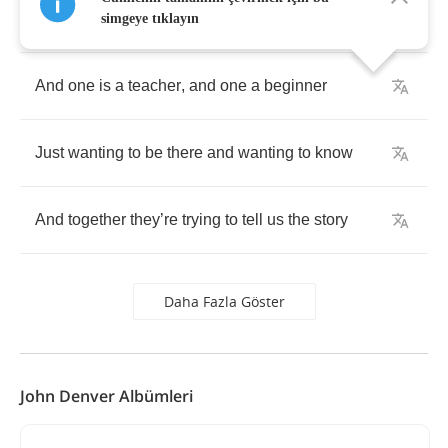
they
die
simgeye tıklayın
And
one
is
a
teacher
,
and
one
a
beginner
Just
wanting
to
be
there
and
wanting
to
know
And
together
they
’
re
trying
to
tell
us
the
story
Daha Fazla Göster
John Denver Albümleri