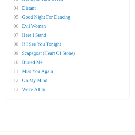
04
Distant
05
Good Night For Dancing
06
Evil Woman
07
Here I Stand
08
If I See You Tonight
09
Scapegoat (Heart Of Stone)
10
Buried Me
11
Miss You Again
12
On My Mind
13
We're All In