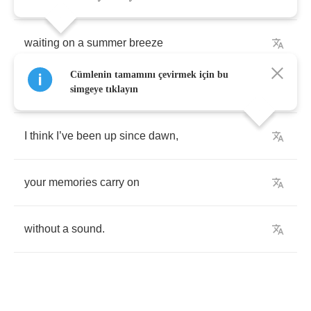
waiting
on
a
summer
breeze
Cümlenin tamamını çevirmek için bu
to
cool
me
down
.
simgeye tıklayın
I
think
I
’
ve
been
up
since
dawn
,
your
memories
carry
on
without
a
sound
.