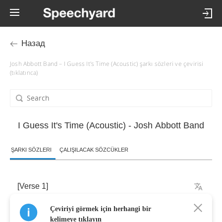
Назад
Josh Abbott Band – I Guess It's Time (Acoustic) şarkı sözleri ve çevirisi
(tıklatınca)
I Guess It's Time (Acoustic) - Josh Abbott Band
ŞARKI SÖZLERI
ÇALIŞILACAK SÖZCÜKLER
[
Verse
1]
Çeviriyi görmek için herhangi bir
I
’
m
sitting
under
pine
and
oak
trees
kelimeye tıklayın