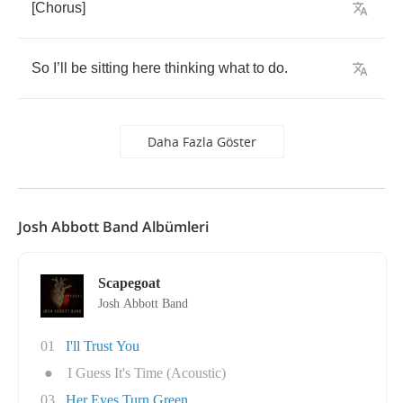
[
Chorus
]
So
I
’
ll
be
sitting
here
thinking
what
to
do
.
Daha Fazla Göster
Josh Abbott Band Albümleri
Scapegoat
Josh Abbott Band
01
I'll Trust You
●
I Guess It's Time (Acoustic)
03
Her Eyes Turn Green