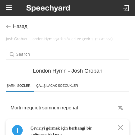
Назад
Josh Groban – London Hymn şarkı sözleri ve çevirisi (tıklatınca)
London Hymn - Josh Groban
ŞARKI SÖZLERI
ÇALIŞILACAK SÖZCÜKLER
Morti
irrequieti
somnum
reperiat
et
lux
memorandi
nostri
eum
Çeviriyi görmek için herhangi bir
kelimeye tıklayın