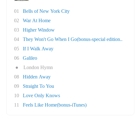
01
Bells of New York City
02
War At Home
03
Higher Window
04
They Won't Go When I Go(bonus-special edition..
05
If I Walk Away
06
Galileo
●
London Hymn
08
Hidden Away
09
Straight To You
10
Love Only Knows
11
Feels Like Home(bonus-iTunes)