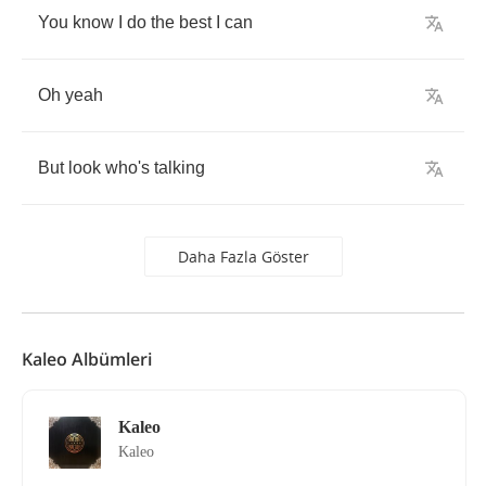
You
know
I
do
the
best
I
can
Oh
yeah
But
look
who's
talking
Daha Fazla Göster
Kaleo Albümleri
Kaleo
Kaleo