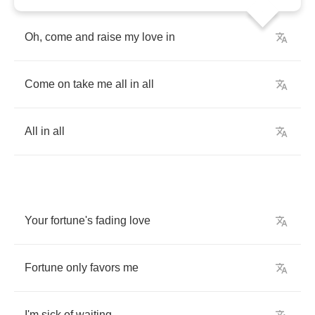
Oh
,
come
and
raise
my
love
in
Come
on
take
me
all
in
all
All
in
all
Your
fortune's
fading
love
Fortune
only
favors
me
I'm
sick
of
waiting