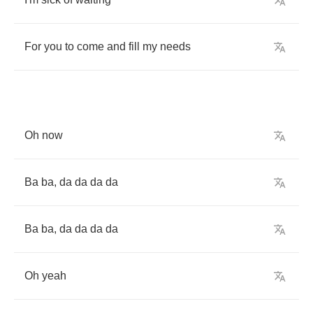
For
you
to
come
and
fill
my
needs
Oh
now
Ba
ba
,
da
da
da
da
Ba
ba
,
da
da
da
da
Oh
yeah