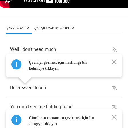
ŞARKI SÖZLERI
ÇALIŞILACAK SÖZCÜKLER
Well
I
don't
need
much
Çeviriyi görmek için herhangi bir
I
don't
need
another
friend
kelimeye tıklayın
Bitter
sweet
touch
You
don't
see
me
holding
hand
Cümlenin tamamını çevirmek için bu
simgeye tıklayın