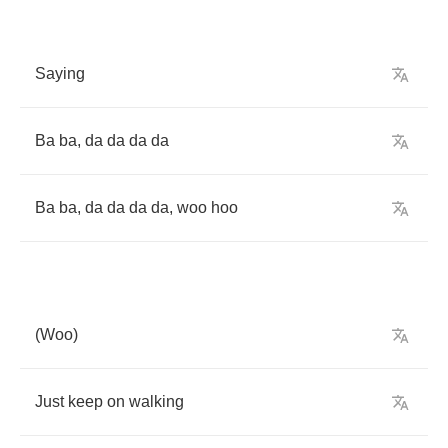
Saying
Ba
ba
,
da
da
da
da
Ba
ba
,
da
da
da
da
,
woo
hoo
(
Woo
)
Just
keep
on
walking