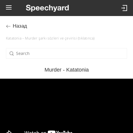
Назад
Katatonia – Murder şarkı sözleri ve çevirisi (tıklatınca)
Murder - Katatonia