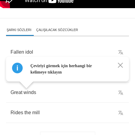
ŞARKI SÖZLERI
ÇALIŞILACAK SÖZCÜKLER
Fallen
idol
Çeviriyi görmek için herhangi bir
Hanged
man
kelimeye tıklayın
Great
winds
Rides
the
mill