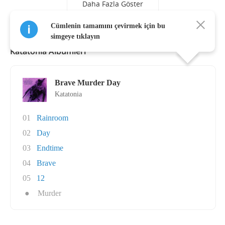
Daha Fazla Göster
Cümlenin tamamını çevirmek için bu
simgeye tıklayın
Katatonia Albümleri
Brave Murder Day
Katatonia
01
Rainroom
02
Day
03
Endtime
04
Brave
05
12
●
Murder