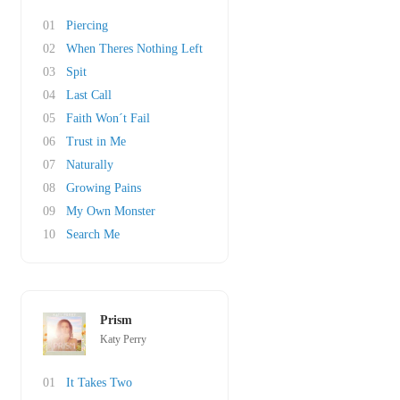
01
Piercing
02
When Theres Nothing Left
03
Spit
04
Last Call
05
Faith Won´t Fail
06
Trust in Me
07
Naturally
08
Growing Pains
09
My Own Monster
10
Search Me
Prism
Katy Perry
01
It Takes Two