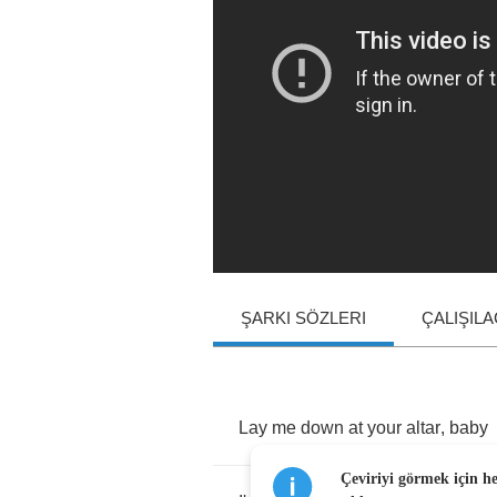
ŞARKI SÖZLERI
ÇALIŞIL
Lay
me
down
at
your
altar
,
baby
Çeviriyi görmek için h