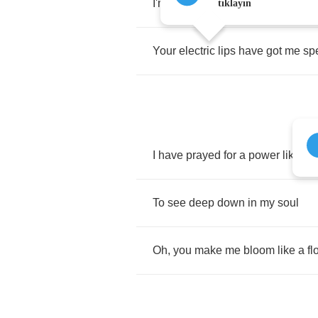
I'm
a
slave
to
this
love
tıklayın
Your
electric
lips
have
got
me
sp
I
have
prayed
for
a
power
like
yo
To
see
deep
down
in
my
soul
Oh
,
you
make
me
bloom
like
a
fl