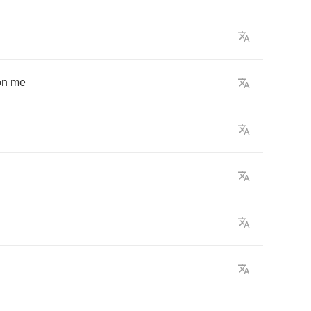
on
me