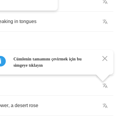
eaking
in
tongues
Cümlenin tamamını çevirmek için bu
u
simgeye tıklayın
ower
,
a
desert
rose