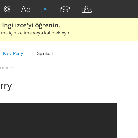
İngilizce'yi öğrenin.
rma için kelime veya kalıp ekleyin.
Katy Perry
Spiritual
tıklatınca)
rry