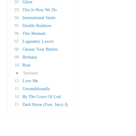
02
Ghost
03
This Is How We Do
04
International Smile
05
Double Rainbow
06
This Moment
07
Legendary Lovers
08
Choose Your Battles
09
Birthday
10
Roar
●
Spiritual
12
Love Me
13
Unconditionally
14
By The Grace Of God
15
Dark Horse (Feat. Juicy J)