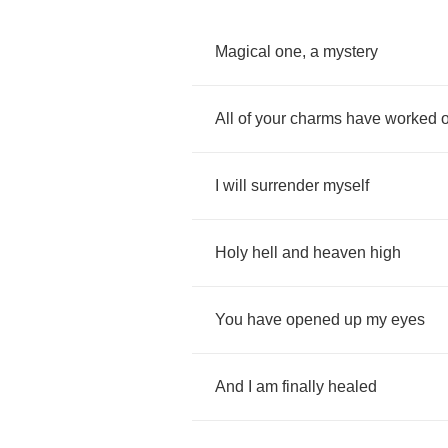
Magical
one
,
a
mystery
All
of
your
charms
have
worked
I
will
surrender
myself
Holy
hell
and
heaven
high
You
have
opened
up
my
eyes
And
I
am
finally
healed