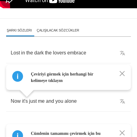
ŞARKI SÖZLERI
ÇALIŞILACAK SÖZCÜKLER
Lost
in
the
dark
the
lovers
embrace
As
the
last
song
plays
,
everyone
makes
for
Çeviriyi görmek için herhangi bir
home
kelimeye tıklayın
Now
it's
just
me
and
you
alone
Cümlenin tamamını çevirmek için bu