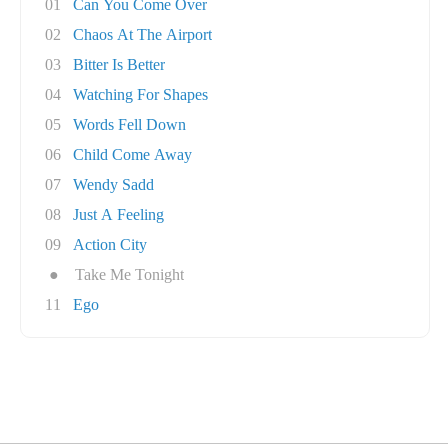
01
Can You Come Over
02
Chaos At The Airport
03
Bitter Is Better
04
Watching For Shapes
05
Words Fell Down
06
Child Come Away
07
Wendy Sadd
08
Just A Feeling
09
Action City
●
Take Me Tonight
11
Ego