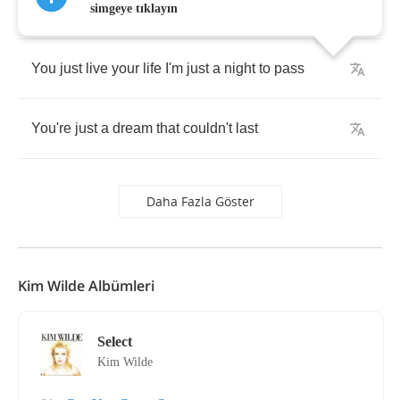
And
I
won't
really
care
if
we
can't
meet
again
simgeye tıklayın
You
just
live
your
life
I'm
just
a
night
to
pass
You're
just
a
dream
that
couldn't
last
Daha Fazla Göster
Kim Wilde Albümleri
Select
Kim Wilde