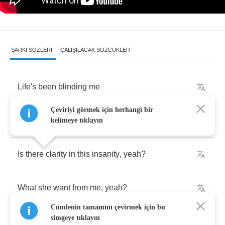
ŞARKI SÖZLERI
ÇALIŞILACAK SÖZCÜKLER
Life's
been
blinding
me
Çeviriyi görmek için herhangi bir
From
what
I
thought
I'd
see
kelimeye tıklayın
Is
there
clarity
in
this
insanity
,
yeah
?
What
she
want
from
me
,
yeah
?
Cümlenin tamamını çevirmek için bu
simgeye tıklayın