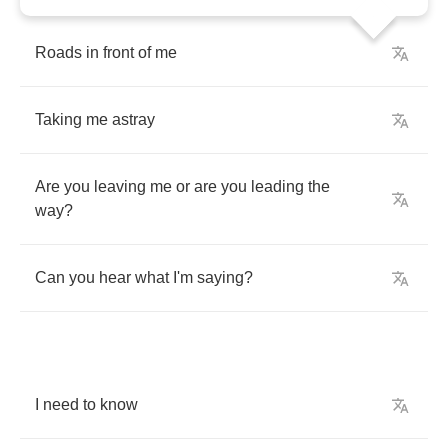
Roads
in
front
of
me
Taking
me
astray
Are
you
leaving
me
or
are
you
leading
the
way
?
Can
you
hear
what
I'm
saying
?
I
need
to
know