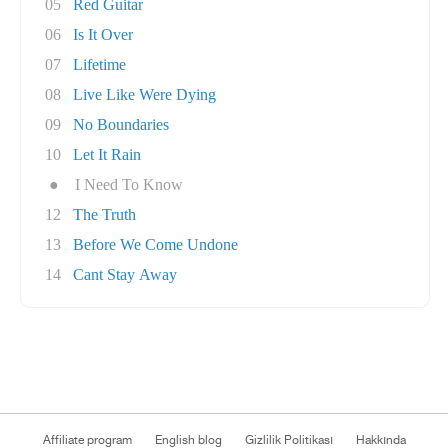
05
Red Guitar
06
Is It Over
07
Lifetime
08
Live Like Were Dying
09
No Boundaries
10
Let It Rain
●
I Need To Know
12
The Truth
13
Before We Come Undone
14
Cant Stay Away
Affiliate program
English blog
Gizlilik Politikası
Hakkında