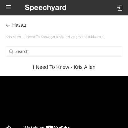
Назад
Kris Allen – I Need To Know şarkı sözleri ve çevirisi (tıklatınca)
I Need To Know - Kris Allen