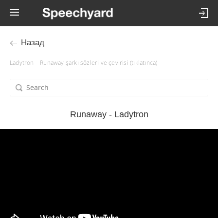
Назад
Ladytron – Runaway şarkı sözleri ve çevirisi (tıklatınca)
Runaway - Ladytron