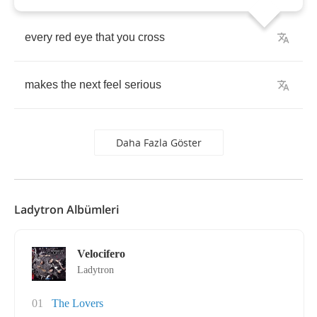
every
red
eye
that
you
cross
makes
the
next
feel
serious
Daha Fazla Göster
Ladytron Albümleri
Velocifero
Ladytron
01
The Lovers