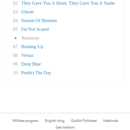
02
They Gave You A Heart, They Gave You A Name
03
Ghosts
04
Season Of Illusions
05
I'm Not Scared
●
Runaway
07
Burning Up
08
Versus
09
Deep Blue
10
Predict The Day
Affiliate program
English blog
Gizlilik Politikası
Hakkında
Geri bildirim