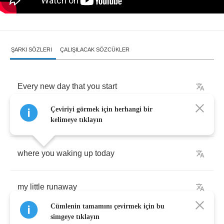
ŞARKI SÖZLERI
ÇALIŞILACAK SÖZCÜKLER
Every
new
day
that
you
start
Çeviriyi görmek için herhangi bir
plans
the
minute
you're
flagging
your
heart
kelimeye tıklayın
where
you
waking
up
today
my
little
runaway
Cümlenin tamamını çevirmek için bu
simgeye tıklayın