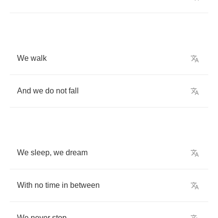
We
walk
And
we
do
not
fall
We
sleep
,
we
dream
With
no
time
in
between
We
never
stop