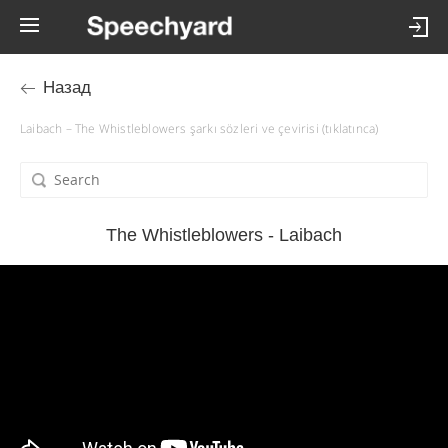
Назад
Laibach – The Whistleblowers şarkı sözleri ve çevirisi (tıklatınca)
The Whistleblowers - Laibach