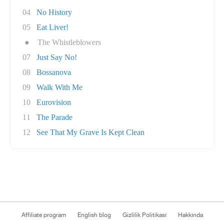
04
No History
05
Eat Liver!
●
The Whistleblowers
07
Just Say No!
08
Bossanova
09
Walk With Me
10
Eurovision
11
The Parade
12
See That My Grave Is Kept Clean
Affiliate program
English blog
Gizlilik Politikası
Hakkında