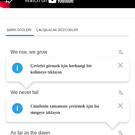
ŞARKI SÖZLERI
ÇALIŞILACAK SÖZCÜKLER
We
rise
,
we
grow
Çeviriyi görmek için herhangi bir
We
walk
and
we
stand
tall
kelimeye tıklayın
We
never
fall
Cümlenin tamamını çevirmek için bu
As
big
as
the
sky
simgeye tıklayın
As
far
as
the
dawn