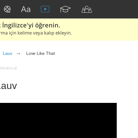
İngilizce'yi öğrenin.
rma için kelime veya kalıp ekleyin.
Lauv
Love Like That
tıklatınca)
Lauv