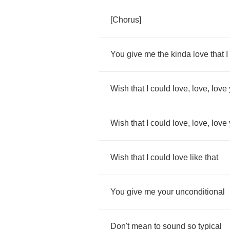
[
Chorus
]
You
give
me
the
kinda
love
that
I
Wish
that
I
could
love
,
love
,
love
Wish
that
I
could
love
,
love
,
love
Wish
that
I
could
love
like
that
You
give
me
your
unconditional
Don't
mean
to
sound
so
typical