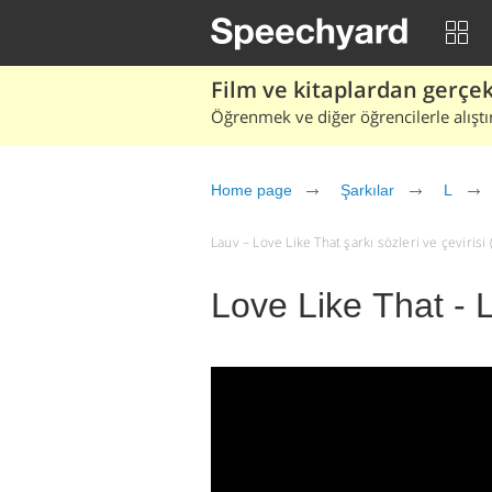
Film ve kitaplardan gerçek 
Öğrenmek ve diğer öğrencilerle alıştı
Home page
Şarkılar
L
Lauv – Love Like That şarkı sözleri ve çevirisi (
Love Like That - 