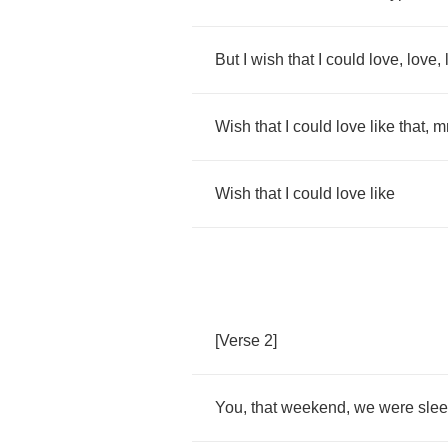
But
I
wish
that
I
could
love
,
love
,
Wish
that
I
could
love
like
that
,
m
Wish
that
I
could
love
like
[
Verse
2]
You
,
that
weekend
,
we
were
sle