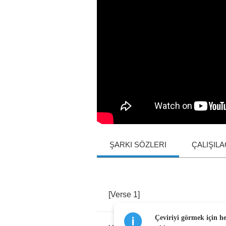
ŞARKI SÖZLERI
ÇALIŞIL
[
Verse
1]
Çeviriyi görmek için h