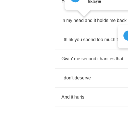
You
say
I
spend
too
much
time
tıklayın
In
my
head
and
it
holds
me
back
I
think
you
spend
too
much
time
Givin'
me
second
chances
that
I
don't
deserve
And
it
hurts