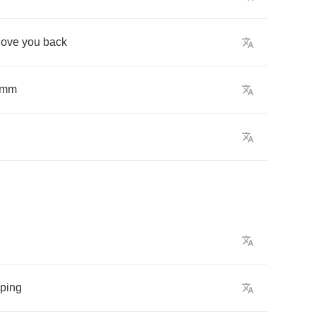
love
you
back
mm
eping