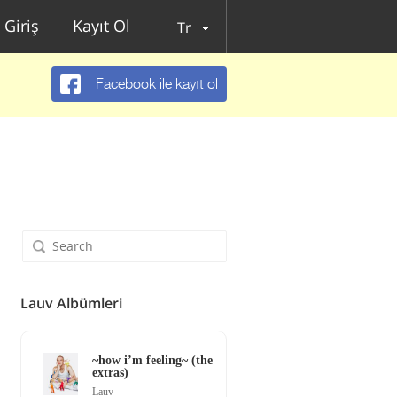
Giriş
Kayıt Ol
Tr
Facebook ile kayıt ol
Lauv Albümleri
~how i’m feeling~ (the
extras)
Lauv