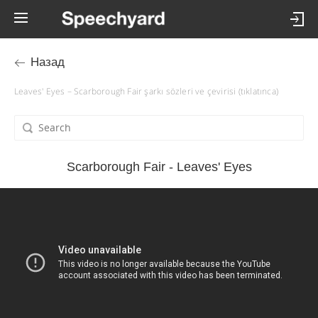
Назад
Leaves' Eyes – Scarborough Fair şarkı sözleri ve çevirisi (tıklatınca)
Scarborough Fair - Leaves' Eyes