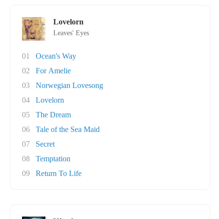
Lovelorn
Leaves' Eyes
01
Ocean's Way
02
For Amelie
03
Norwegian Lovesong
04
Lovelorn
05
The Dream
06
Tale of the Sea Maid
07
Secret
08
Temptation
09
Return To Life