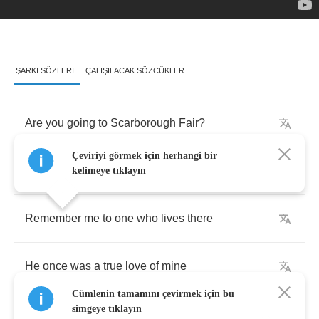
ŞARKI SÖZLERI
ÇALIŞILACAK SÖZCÜKLER
Are
you
going
to
Scarborough
Fair
?
Çeviriyi görmek için herhangi bir
Parsley
,
sage
,
rosemary
and
thyme
kelimeye tıklayın
Remember
me
to
one
who
lives
there
He
once
was
a
true
love
of
mine
Cümlenin tamamını çevirmek için bu
simgeye tıklayın