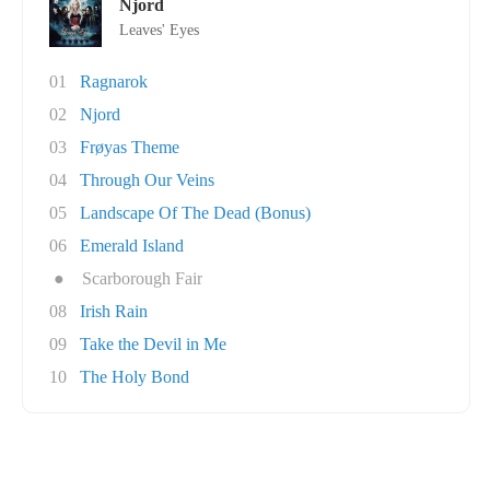
Njord
Leaves' Eyes
01
Ragnarok
02
Njord
03
Frøyas Theme
04
Through Our Veins
05
Landscape Of The Dead (Bonus)
06
Emerald Island
●
Scarborough Fair
08
Irish Rain
09
Take the Devil in Me
10
The Holy Bond