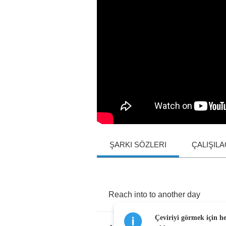
ŞARKI SÖZLERI
ÇALIŞIL
Reach
into
to
another
day
Çeviriyi görmek için h