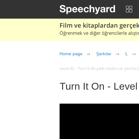
Film ve kitaplardan gerçek 
Öğrenmek ve diğer öğrencilerle alıştı
Home page
Şarkılar
L
Level 42 – Turn It On şarkı sözleri ve çevirisi (
Turn It On - Level