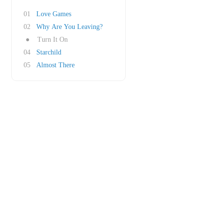
01
Love Games
02
Why Are You Leaving?
●
Turn It On
04
Starchild
05
Almost There