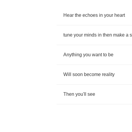
Hear
the
echoes
in
your
heart
tune
your
minds
in
then
make
a
s
Anything
you
want
to
be
Will
soon
become
reality
Then
you'll
see