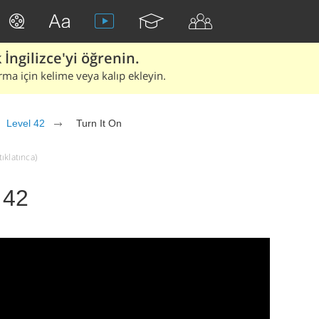
İngilizce'yi öğrenin.
rma için kelime veya kalıp ekleyin.
Level 42
Turn It On
tıklatınca)
 42