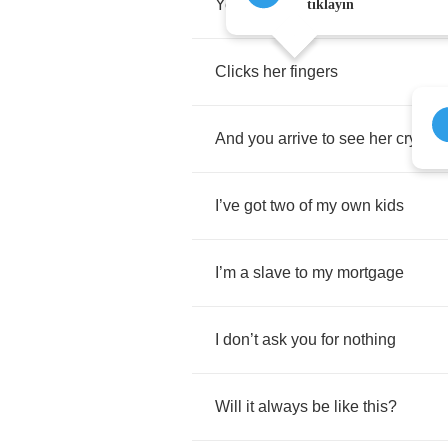
You
take
her
side
tıklayın
Clicks
her
fingers
And
you
arrive
to
see
her
cry
I
’
ve
got
two
of
my
own
kids
I
’
m
a
slave
to
my
mortgage
I
don
’
t
ask
you
for
nothing
Will
it
always
be
like
this
?