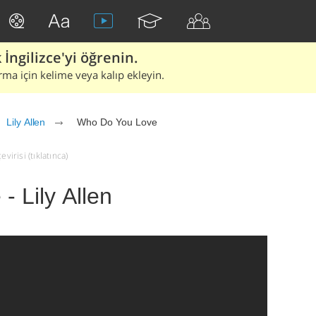
İngilizce'yi öğrenin.
rma için kelime veya kalıp ekleyin.
Lily Allen
Who Do You Love
virisi (tıklatınca)
 Lily Allen