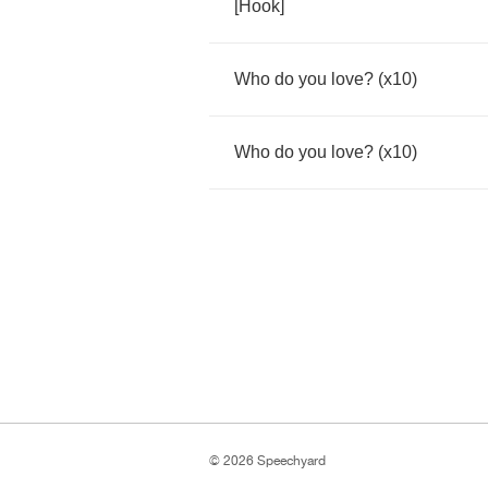
[
Hook
]
Who
do
you
love
? (
x
10)
Who
do
you
love
? (
x
10)
© 2026 Speechyard