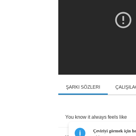
ŞARKI SÖZLERI
ÇALIŞIL
You
know
it
always
feels
like
Çeviriyi görmek için h