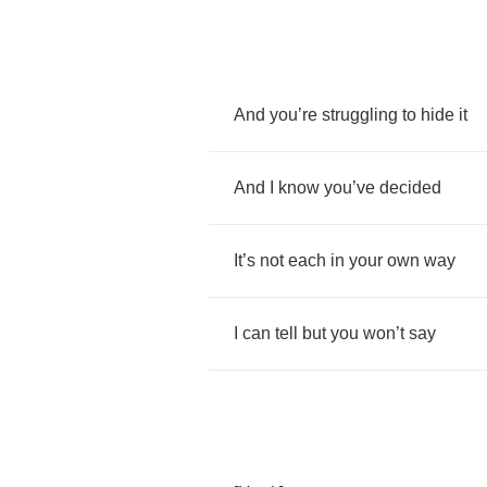
And
you
’
re
struggling
to
hide
it
And
I
know
you
’
ve
decided
It
’
s
not
each
in
your
own
way
I
can
tell
but
you
won
’
t
say