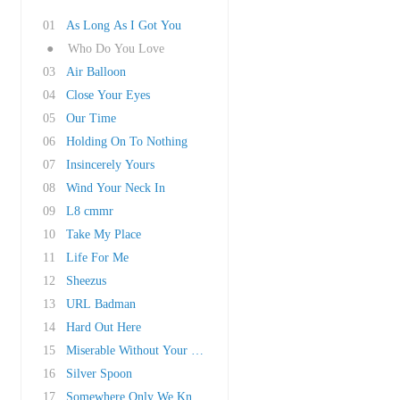
01
As Long As I Got You
●
Who Do You Love
03
Air Balloon
04
Close Your Eyes
05
Our Time
06
Holding On To Nothing
07
Insincerely Yours
08
Wind Your Neck In
09
L8 cmmr
10
Take My Place
11
Life For Me
12
Sheezus
13
URL Badman
14
Hard Out Here
15
Miserable Without Your Love
16
Silver Spoon
17
Somewhere Only We Know