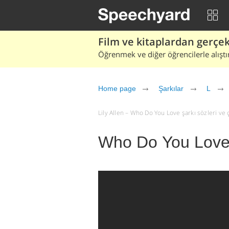
Film ve kitaplardan gerçek 
Öğrenmek ve diğer öğrencilerle alıştı
Home page
Şarkılar
L
Lily Allen – Who Do You Love şarkı sözleri ve çe
Who Do You Love -