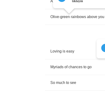
And
have
fun
tıklayın
Olive
-
green
rainbows
above
you
Loving
is
easy
Myriads
of
chances
to
go
So
much
to
see