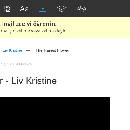
İngilizce'yi öğrenin.
rma için kelime veya kalıp ekleyin.
Liv Kristine
The Rarest Flower
 çevirisi (tıklatınca)
- Liv Kristine