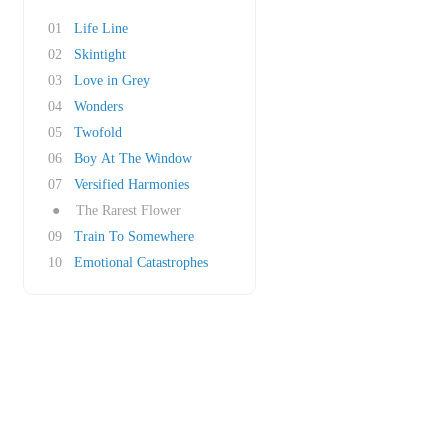
01
Life Line
02
Skintight
03
Love in Grey
04
Wonders
05
Twofold
06
Boy At The Window
07
Versified Harmonies
●
The Rarest Flower
09
Train To Somewhere
10
Emotional Catastrophes