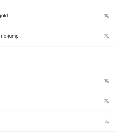
gold
no
-
jump