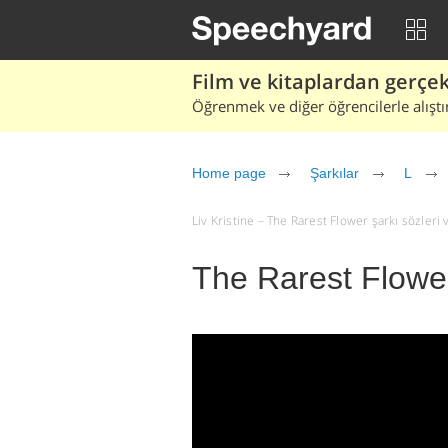
Film ve kitaplardan gerçek 
Öğrenmek ve diğer öğrencilerle alıştı
Home page
Şarkılar
L
Liv Kristine – The Rarest Flower şarkı sözleri ve
The Rarest Flower 