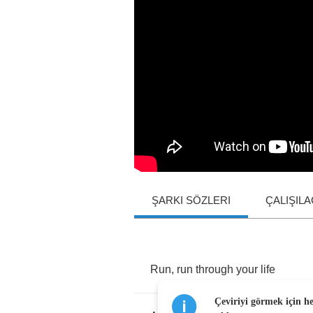
ŞARKI SÖZLERI
ÇALIŞIL
Run
,
run
through
your
life
Çeviriyi görmek için h