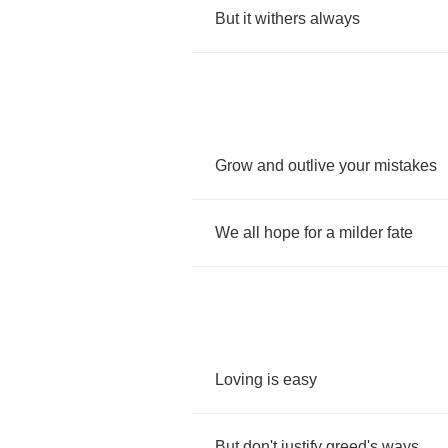
But
it
withers
always
Grow
and
outlive
your
mistakes
We
all
hope
for
a
milder
fate
Loving
is
easy
But
don't
justify
greed's
ways