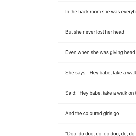
In
the
back
room
she
was
everyb
But
she
never
lost
her
head
Even
when
she
was
giving
head
She
says
: "
Hey
babe
,
take
a
wal
Said
: "
Hey
babe
,
take
a
walk
on
And
the
coloured
girls
go
"
Doo
,
do
doo
,
do
,
do
doo
,
do
,
do