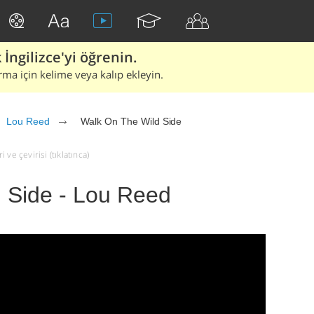
İngilizce'yi öğrenin.
rma için kelime veya kalıp ekleyin.
Lou Reed
Walk On The Wild Side
ve çevirisi (tıklatınca)
 Side - Lou Reed