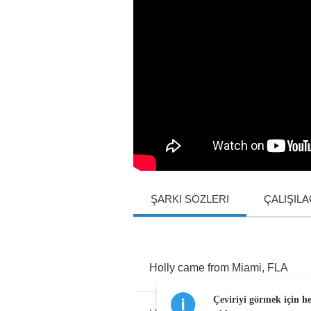
ŞARKI SÖZLERI
ÇALIŞIL
Holly
came
from
Miami
,
FLA
Çeviriyi görmek için h