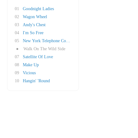
01
Goodnight Ladies
02
Wagon Wheel
03
Andy's Chest
04
I'm So Free
05
New York Telephone Conversation
●
Walk On The Wild Side
07
Satellite Of Love
08
Make Up
09
Vicious
10
Hangin' 'Round