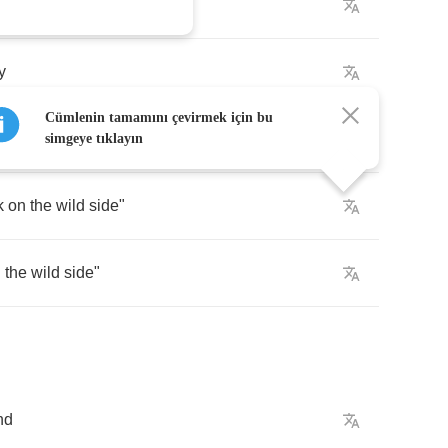
USA
y
Cümlenin tamamını çevirmek için bu
s
a
she
simgeye tıklayın
k
on
the
wild
side
"
n
the
wild
side
"
nd