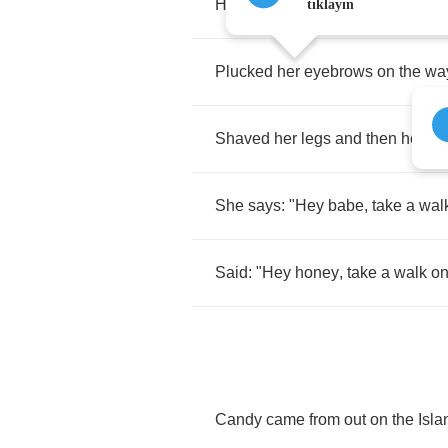
Hitch
-
hiked
her
way
across
the
tıklayın
Plucked
her
eyebrows
on
the
wa
Shaved
her
legs
and
then
he
wa
She
says
: "
Hey
babe
,
take
a
wal
Said
: "
Hey
honey
,
take
a
walk
o
Candy
came
from
out
on
the
Isla