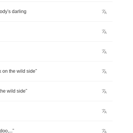
ody's
darling
k
on
the
wild
side
"
the
wild
side
"
doo
,..."