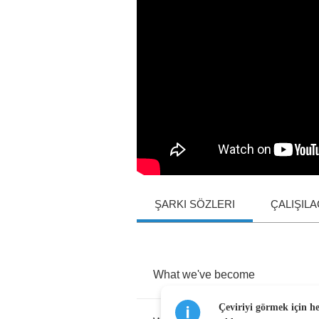
ŞARKI SÖZLERI
ÇALIŞIL
What
we've
become
Çeviriyi görmek için h