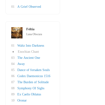
01
A Grief Observed
Feltia
Luna Obscura
01
Waltz Into Darkness
●
Enochian Chant
03
The Ancient One
04
Away
05
Dance of forsaken Souls
06
Codex Daemonicus 1516
07
The Burden of Solitude
08
Symphony Of Sighs
09
Ex Caelis Oblatus
10
Oronar