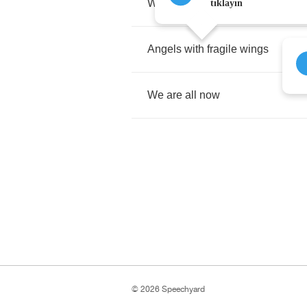
We
don't
longer
know
tıklayın
Angels
with
fragile
wings
We
are
all
now
© 2026 Speechyard