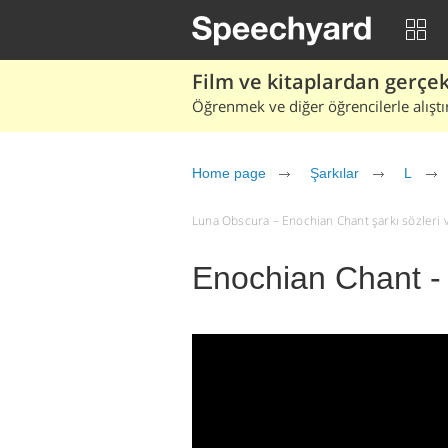
Film ve kitaplardan gerçek 
Öğrenmek ve diğer öğrencilerle alıştı
Home page
Şarkılar
L
Luna Obscura – Enochian Chant şarkı sözleri ve 
Enochian Chant -