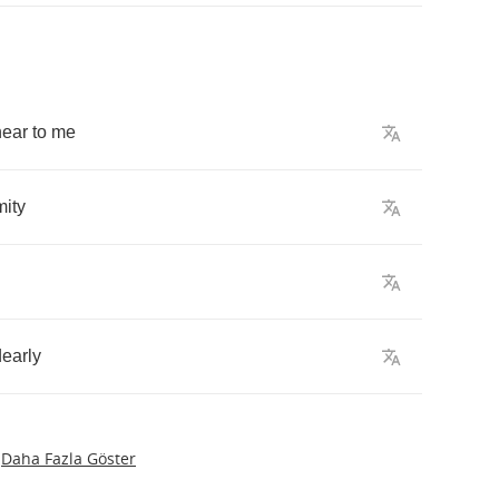
near
to
me
ity
dearly
Daha Fazla Göster