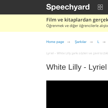
Film ve kitaplardan gerçek 
Öğrenmek ve diğer öğrencilerle alıştı
Home page
Şarkılar
L
Lyriel – White Lilly şarkı sözleri ve çevirisi (tık
White Lilly - Lyriel