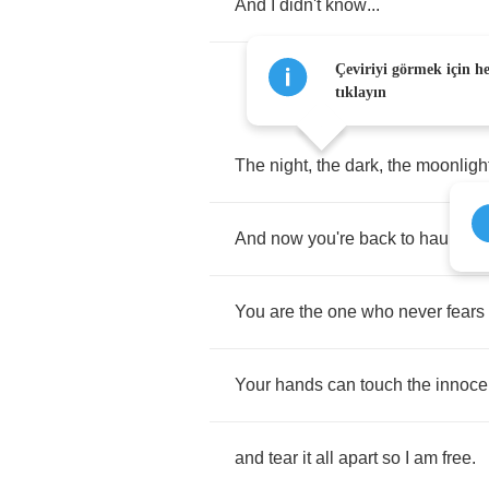
And
I
didn't
know
...
Çeviriyi görmek için h
tıklayın
The
night
,
the
dark
,
the
moonligh
And
now
you're
back
to
haunt
m
You
are
the
one
who
never
fears
Your
hands
can
touch
the
innoc
and
tear
it
all
apart
so
I
am
free
.