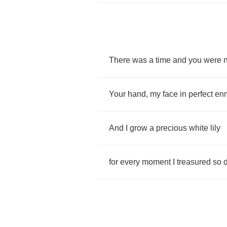
There
was
a
time
and
you
were
Your
hand
,
my
face
in
perfect
enm
And
I
grow
a
precious
white
lily
for
every
moment
I
treasured
so