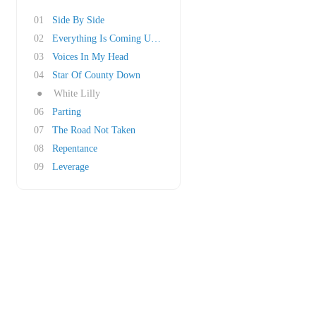
01
Side By Side
02
Everything Is Coming Up Roses
03
Voices In My Head
04
Star Of County Down
●
White Lilly
06
Parting
07
The Road Not Taken
08
Repentance
09
Leverage