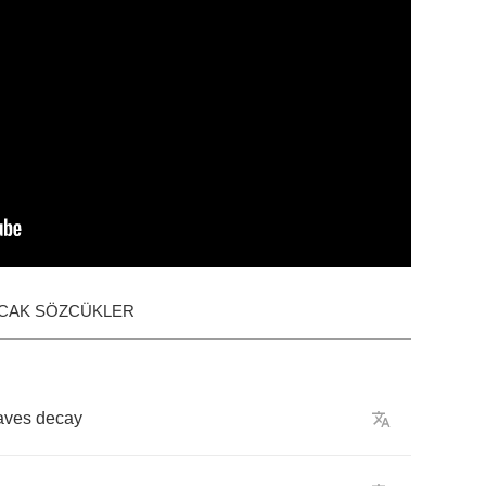
ACAK SÖZCÜKLER
aves
decay