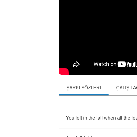
ŞARKI SÖZLERI
ÇALIŞIL
You
left
in
the
fall
when
all
the
le