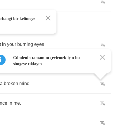
erhangi bir kelimeye
t
in
your
burning
eyes
Cümlenin tamamını çevirmek için bu
y
soul
,
to
take
my
will
simgeye tıklayın
a
broken
mind
ence
in
me
,