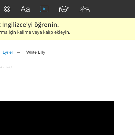
İngilizce'yi öğrenin.
rma için kelime veya kalıp ekleyin.
Lyriel
White Lilly
latınca)