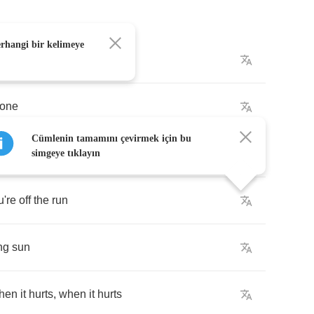
erhangi bir kelimeye
n
the
telephone
lone
Cümlenin tamamını çevirmek için bu
g
dirt
,
doing
dirt
simgeye tıklayın
u're
off
the
run
ng
sun
hen
it
hurts
,
when
it
hurts