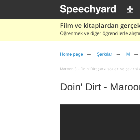
Film ve kitaplardan gerçek 
Öğrenmek ve diğer öğrencilerle alıştı
Home page
Şarkılar
M
Maroon 5 – Doin' Dirt şarkı sözleri ve çevirisi (
Doin' Dirt - Maroo