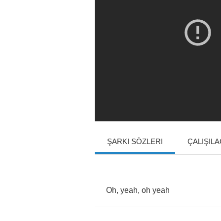
ŞARKI SÖZLERI
ÇALIŞIL
Oh
,
yeah
,
oh
yeah