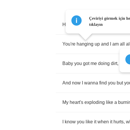
Çeviriyi görmek için h
Hey
you
,
don't
wanna
love
you
o
tıklayın
You're
hanging
up
and
I
am
all
a
Baby
you
got
me
doing
dirt
,
doin
And
now
I
wanna
find
you
but
yo
My
heart's
exploding
like
a
burni
I
know
you
like
it
when
it
hurts
,
w