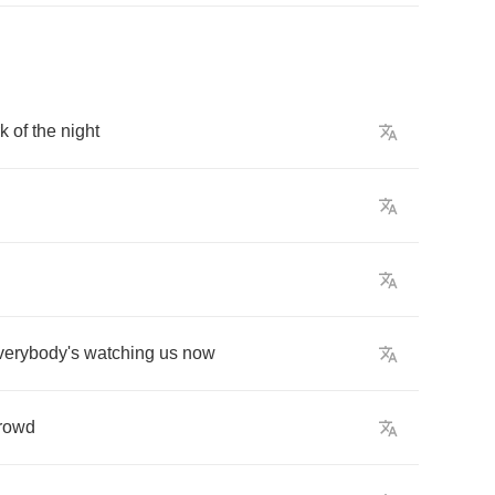
rk
of
the
night
verybody's
watching
us
now
rowd