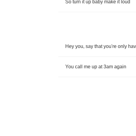
So
turn
it
up
baby
make
it
loud
Hey
you
,
say
that
you're
only
hav
You
call
me
up
at
3
am
again