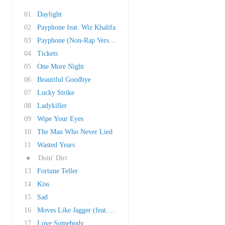
01
Daylight
02
Payphone feat. Wiz Khalifa
03
Payphone (Non-Rap Version Without Wiz Khalifa..
04
Tickets
05
One More Night
06
Beautiful Goodbye
07
Lucky Strike
08
Ladykiller
09
Wipe Your Eyes
10
The Man Who Never Lied
11
Wasted Years
●
Doin' Dirt
13
Fortune Teller
14
Kiss
15
Sad
16
Moves Like Jagger (feat. Christina Aguilera)
17
Love Somebody