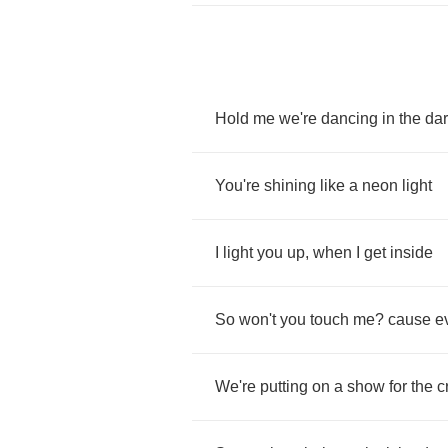
Hold
me
we're
dancing
in
the
da
You're
shining
like
a
neon
light
I
light
you
up
,
when
I
get
inside
So
won't
you
touch
me
?
cause
e
We're
putting
on
a
show
for
the
c