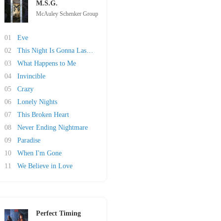
M.S.G.
McAuley Schenker Group
01
Eve
02
This Night Is Gonna Last Forever
03
What Happens to Me
04
Invincible
05
Crazy
06
Lonely Nights
07
This Broken Heart
08
Never Ending Nightmare
09
Paradise
10
When I'm Gone
11
We Believe in Love
Perfect Timing