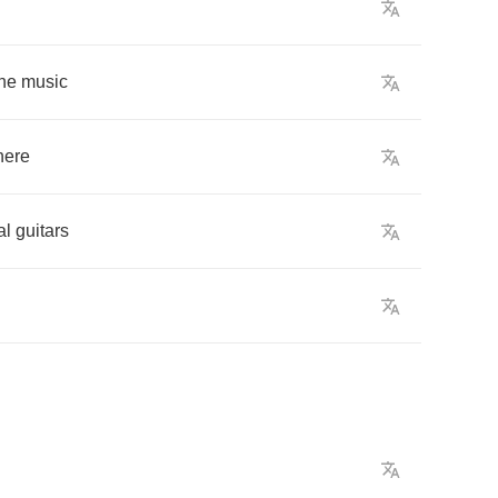
the
music
here
al
guitars