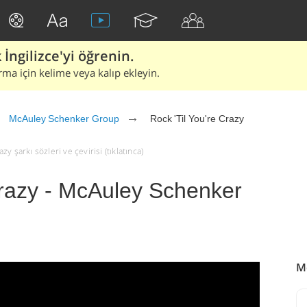
İngilizce'yi öğrenin.
rma için kelime veya kalıp ekleyin.
McAuley Schenker Group
Rock 'Til You're Crazy
 şarkı sözleri ve çevirisi (tıklatınca)
Crazy - McAuley Schenker
M