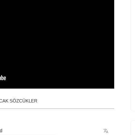
ACAK SÖZCÜKLER
d