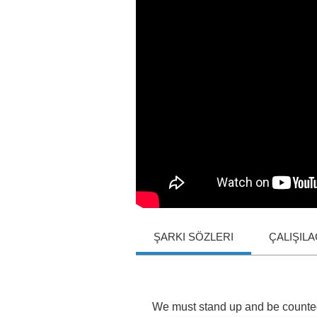
ŞARKI SÖZLERI
ÇALIŞIL
We
must
stand
up
and
be
counte