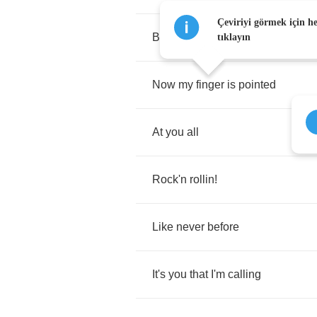
Çeviriyi görmek için h
Backs
against
the
wall
tıklayın
Now
my
finger
is
pointed
At
you
all
Rock'n
rollin
!
Like
never
before
It's
you
that
I'm
calling