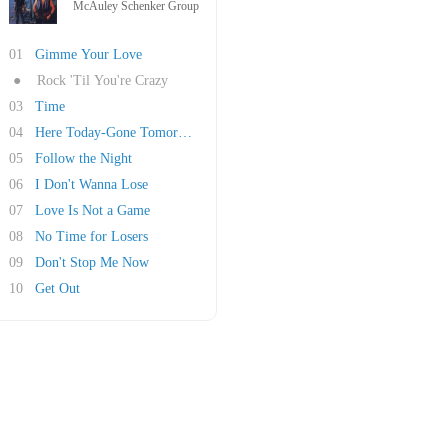
McAuley Schenker Group
01
Gimme Your Love
●
Rock 'Til You're Crazy
03
Time
04
Here Today-Gone Tomorrow
05
Follow the Night
06
I Don't Wanna Lose
07
Love Is Not a Game
08
No Time for Losers
09
Don't Stop Me Now
10
Get Out