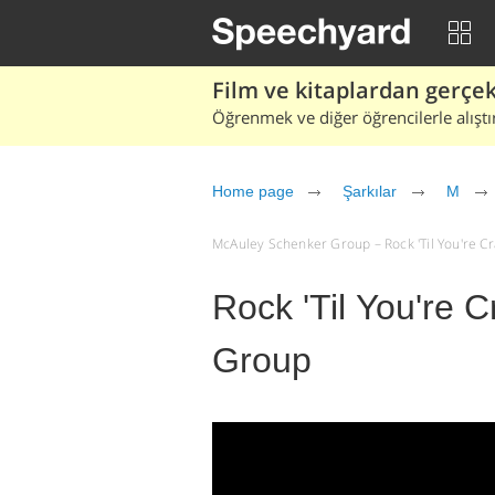
Film ve kitaplardan gerçek 
Öğrenmek ve diğer öğrencilerle alıştı
Home page
Şarkılar
M
McAuley Schenker Group – Rock 'Til You're Crazy
Rock 'Til You're 
Group