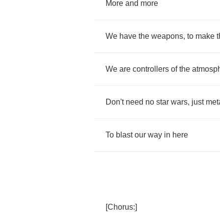
More
and
more
We
have
the
weapons
,
to
make
We
are
controllers
of
the
atmosp
Don't
need
no
star
wars
,
just
met
To
blast
our
way
in
here
[
Chorus
:]