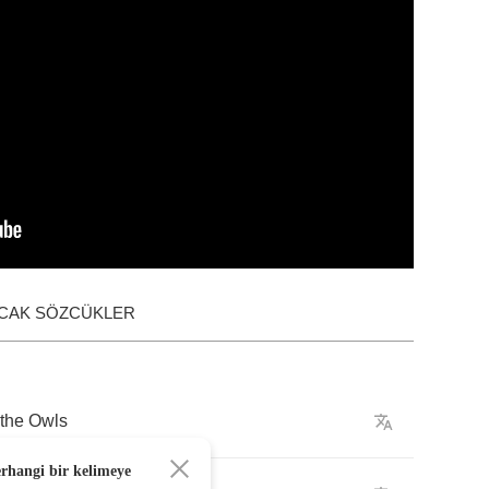
ACAK SÖZCÜKLER
the
Owls
erhangi bir kelimeye