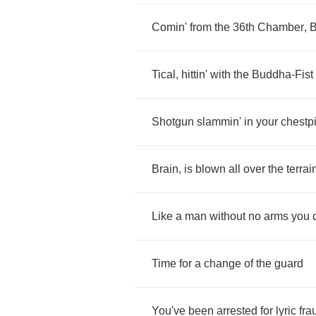
Comin'
from
the
36
th
Chamber
,
Tical
,
hittin'
with
the
Buddha
-
Fist
Shotgun
slammin'
in
your
chestp
Brain
,
is
blown
all
over
the
terrai
Like
a
man
without
no
arms
you
Time
for
a
change
of
the
guard
You've
been
arrested
for
lyric
fra