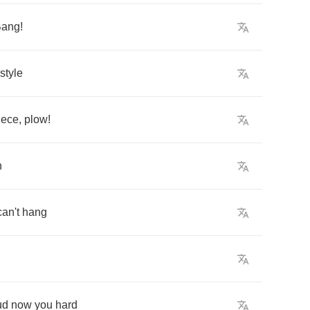
Bang
!
style
iece
,
plow
!
n
can't
hang
ud
now
you
hard