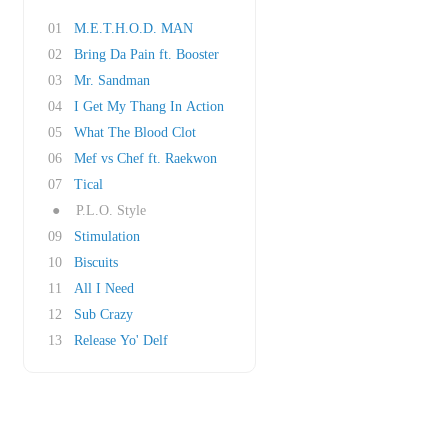
01
M.E.T.H.O.D. MAN
02
Bring Da Pain ft. Booster
03
Mr. Sandman
04
I Get My Thang In Action
05
What The Blood Clot
06
Mef vs Chef ft. Raekwon
07
Tical
●
P.L.O. Style
09
Stimulation
10
Biscuits
11
All I Need
12
Sub Crazy
13
Release Yo' Delf