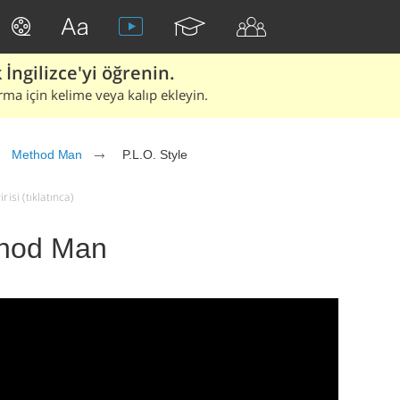
İngilizce'yi öğrenin.
rma için kelime veya kalıp ekleyin.
Method Man
P.L.O. Style
isi (tıklatınca)
thod Man