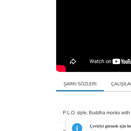
ŞARKI SÖZLERI
ÇALIŞIL
P
.
L
.
O
.
style
,
Buddha
monks
with
Çeviriyi görmek için h