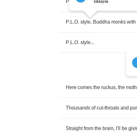
P
.
L
.
O
.
style
,
Buddha
monks
with
tıklayın
P
.
L
.
O
.
style
,
Buddha
monks
with
P
.
L
.
O
.
style
...
Here
comes
the
ruckus
,
the
moth
Thousands
of
cut
-
throats
and
pu
Straight
from
the
brain
,
I'll
be
givi