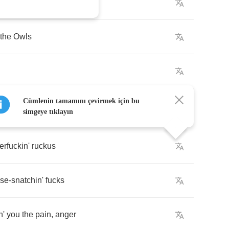
the
Owls
the
Owls
Cümlenin tamamını çevirmek için bu
simgeye tıklayın
erfuckin'
ruckus
rse
-
snatchin'
fucks
n'
you
the
pain
,
anger