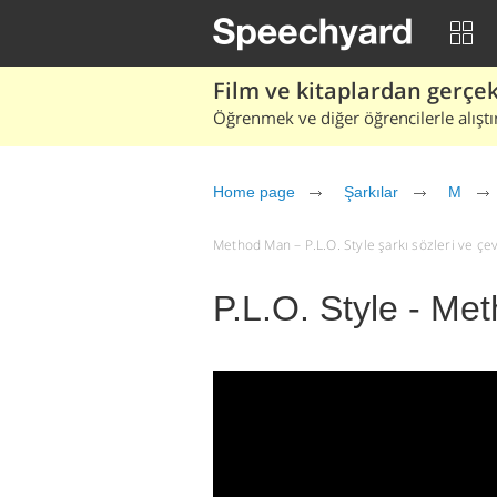
Film ve kitaplardan gerçek 
Öğrenmek ve diğer öğrencilerle alıştı
Home page
Şarkılar
M
Method Man – P.L.O. Style şarkı sözleri ve çevir
P.L.O. Style - Me