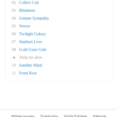
02
Collect Call
03
Blindness
04
Gimme Sympathy
05
Waves
06
Twilight Galaxy
07
Stadium Love
08
Gold Guns Girls
●
Help Im alive
10
Satellite Mind
11
Front Row
Affiliate program
English blog
Gizlilik Politikası
Hakkında