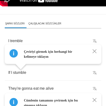
ŞARKI SÖZLERI
ÇALIŞILACAK SÖZCÜKLER
I
tremble
Çeviriyi görmek için herhangi bir
They're
gonna
eat
me
alive
kelimeye tıklayın
If
I
stumble
They're
gonna
eat
me
alive
Cümlenin tamamını çevirmek için bu
simgeye tıklayın