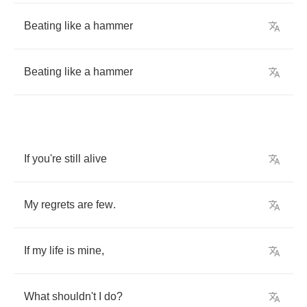
Beating
like
a
hammer
Beating
like
a
hammer
If
you're
still
alive
My
regrets
are
few
.
If
my
life
is
mine
,
What
shouldn't
I
do
?