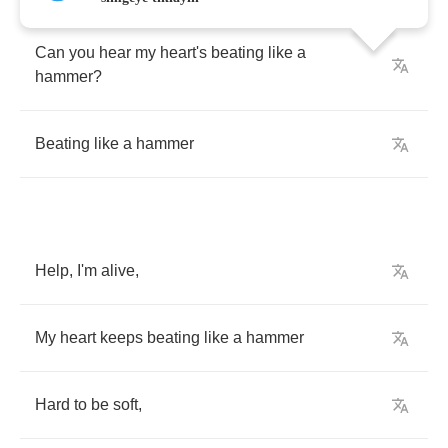
Can
you
hear
my
heart's
beating
like
a
hammer
?
Beating
like
a
hammer
Help
,
I'm
alive
,
My
heart
keeps
beating
like
a
hammer
Hard
to
be
soft
,