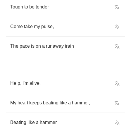
Tough
to
be
tender
Come
take
my
pulse
,
The
pace
is
on
a
runaway
train
Help
,
I'm
alive
,
My
heart
keeps
beating
like
a
hammer
,
Beating
like
a
hammer