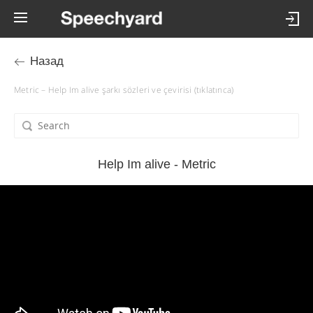
Назад
Metric – Help Im alive şarkı sözleri ve çevirisi (tıklatınca)
Help Im alive - Metric