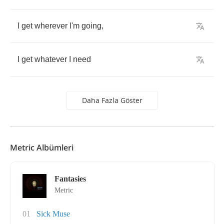
I
get
wherever
I'm
going
,
I
get
whatever
I
need
Daha Fazla Göster
Metric Albümleri
Fantasies
Metric
01
Sick Muse