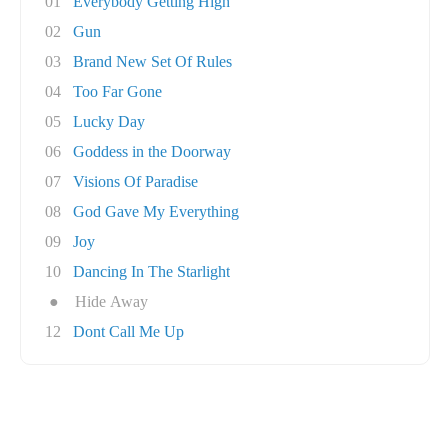
01
Everybody Getting High
02
Gun
03
Brand New Set Of Rules
04
Too Far Gone
05
Lucky Day
06
Goddess in the Doorway
07
Visions Of Paradise
08
God Gave My Everything
09
Joy
10
Dancing In The Starlight
●
Hide Away
12
Dont Call Me Up