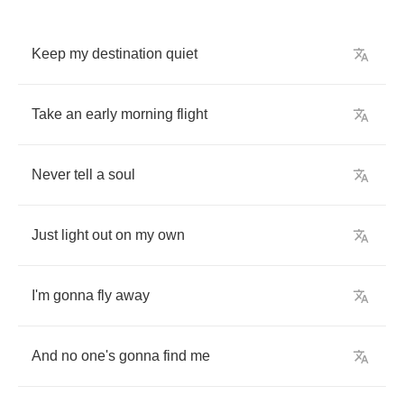
Keep
my
destination
quiet
Take
an
early
morning
flight
Never
tell
a
soul
Just
light
out
on
my
own
I'm
gonna
fly
away
And
no
one's
gonna
find
me