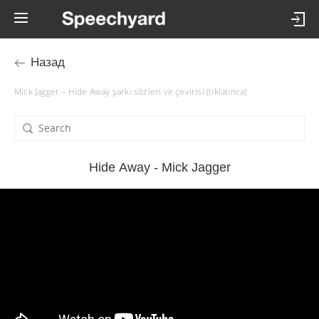
Назад
Mick Jagger – Hide Away şarkı sözleri ve çevirisi (tıklatınca)
Hide Away - Mick Jagger