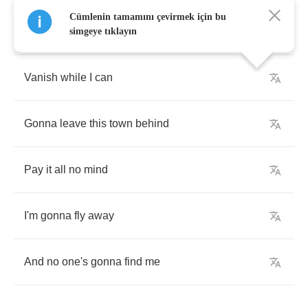
Cümlenin tamamını çevirmek için bu
I'm
gonna
pack
up
all
my
bags
simgeye tıklayın
Vanish
while
I
can
Gonna
leave
this
town
behind
Pay
it
all
no
mind
I'm
gonna
fly
away
And
no
one's
gonna
find
me