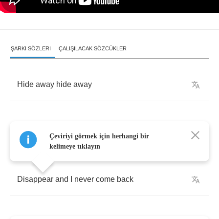
ŞARKI SÖZLERI
ÇALIŞILACAK SÖZCÜKLER
Hide
away
hide
away
Çeviriyi görmek için herhangi bir
Make
sure
that
I
never
come
back
kelimeye tıklayın
Disappear
and
I
never
come
back