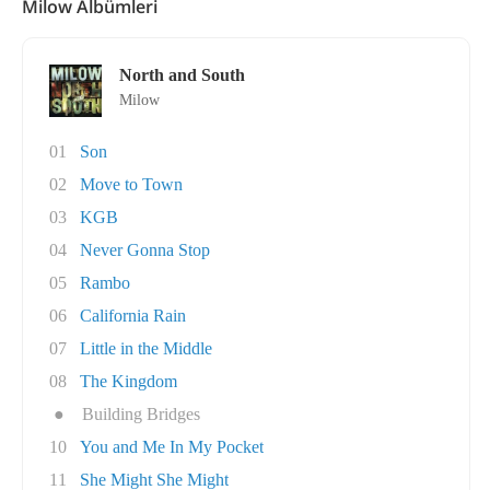
Milow Albümleri
North and South
Milow
01
Son
02
Move to Town
03
KGB
04
Never Gonna Stop
05
Rambo
06
California Rain
07
Little in the Middle
08
The Kingdom
●
Building Bridges
10
You and Me In My Pocket
11
She Might She Might