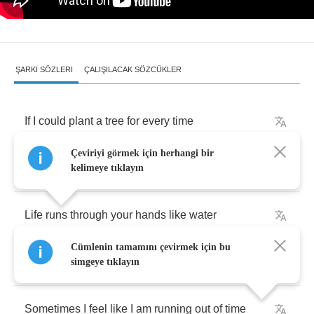
ŞARKI SÖZLERI
ÇALIŞILACAK SÖZCÜKLER
If
I
could
plant
a
tree
for
every
time
Çeviriyi görmek için herhangi bir
I
used
to
hear
you
say
kelimeye tıklayın
Life
runs
through
your
hands
like
water
Cümlenin tamamını çevirmek için bu
Our
backyard
would
be
a
forest
now
simgeye tıklayın
Sometimes
I
feel
like
I
am
running
out
of
time