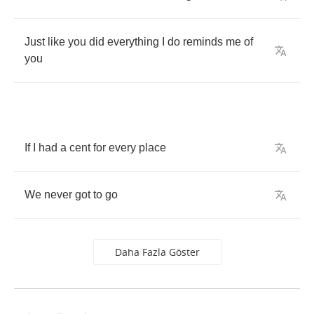
Just
like
you
did
everything
I
do
reminds
me
of
you
If
I
had
a
cent
for
every
place
We
never
got
to
go
Daha Fazla Göster