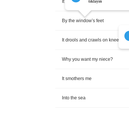
It
moves
me
tıklayın
By
the
window's
feet
It
drools
and
crawls
on
knees
Why
you
want
my
niece
?
It
smothers
me
Into
the
sea