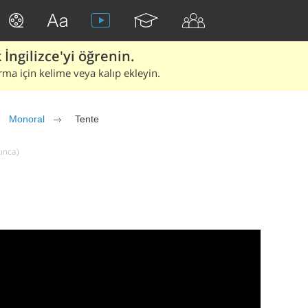
İngilizce'yi öğrenin.
rma için kelime veya kalıp ekleyin.
Monoral
Tente
tınca)