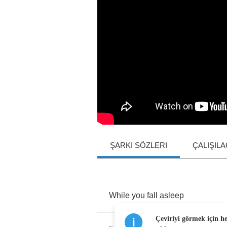
ŞARKI SÖZLERI
ÇALIŞIL
While
you
fall
asleep
Çeviriyi görmek için h