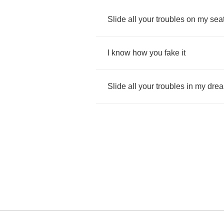
Slide
all
your
troubles
on
my
sea
I
know
how
you
fake
it
Slide
all
your
troubles
in
my
dre