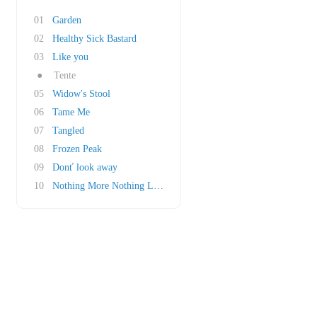
01
Garden
02
Healthy Sick Bastard
03
Like you
●
Tente
05
Widow's Stool
06
Tame Me
07
Tangled
08
Frozen Peak
09
Donť look away
10
Nothing More Nothing Less