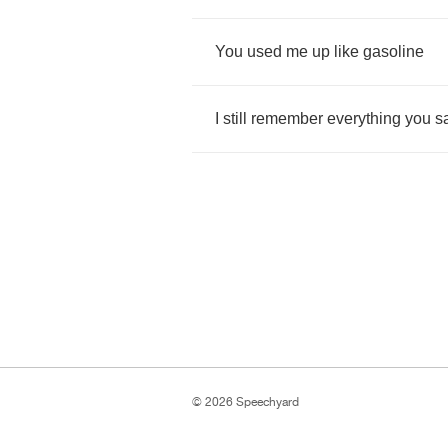
You
used
me
up
like
gasoline
I
still
remember
everything
you
s
© 2026 Speechyard