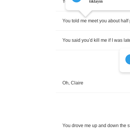
You
never
liked
me
much
anywa
tıklayın
You
told
me
meet
you
about
half
You
said
you'd
kill
me
if
I
was
lat
Oh
,
Claire
You
drove
me
up
and
down
the
s