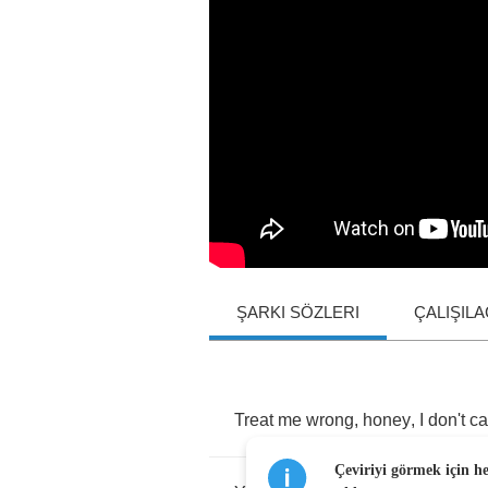
ŞARKI SÖZLERI
ÇALIŞIL
Treat
me
wrong
,
honey
,
I
don't
ca
Çeviriyi görmek için h