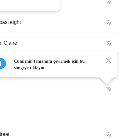
y
past
eight
e
,
Claire
Cümlenin tamamını çevirmek için bu
simgeye tıklayın
treet