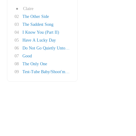
●
Claire
02
The Other Side
03
The Saddest Song
04
I Know You (Part II)
05
Have A Lucky Day
06
Do Not Go Quietly Unto Your Grave
07
Good
08
The Only One
09
Test-Tube Baby/Shoot'm Down