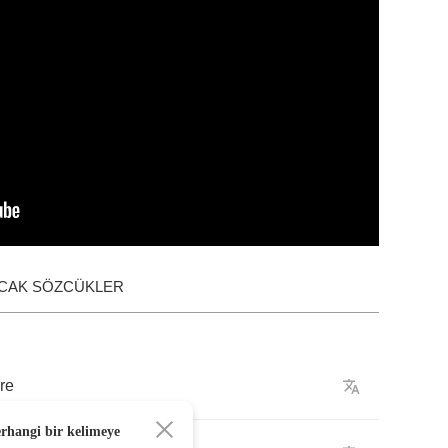
ACAK SÖZCÜKLER
re
erhangi bir kelimeye