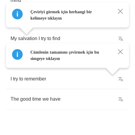
mind
Çeviriyi görmek için herhangi bir
kelimeye tıklayın
My
salvation
I
try
to
find
Cümlenin tamamını çevirmek için bu
To
heal
my
soul
forever
simgeye tıklayın
I
try
to
remember
The
good
time
we
have