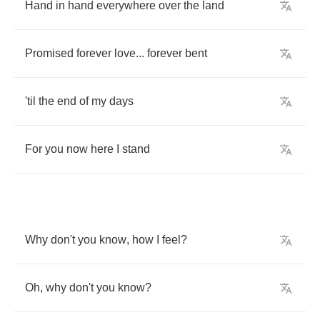
Hand
in
hand
everywhere
over
the
land
Promised
forever
love
...
forever
bent
'til
the
end
of
my
days
For
you
now
here
I
stand
Why
don't
you
know
,
how
I
feel
?
Oh
,
why
don't
you
know
?