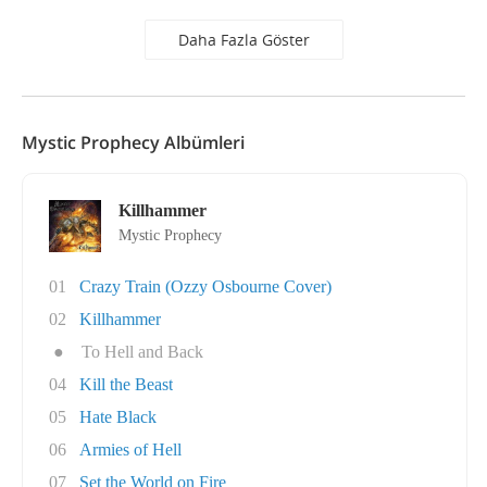
Daha Fazla Göster
Mystic Prophecy Albümleri
Killhammer
Mystic Prophecy
01
Crazy Train (Ozzy Osbourne Cover)
02
Killhammer
●
To Hell and Back
04
Kill the Beast
05
Hate Black
06
Armies of Hell
07
Set the World on Fire