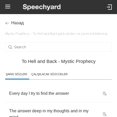
Назад
Mystic Prophecy – To Hell and Back şarkı sözleri ve çevirisi (tıklatınca)
To Hell and Back - Mystic Prophecy
ŞARKI SÖZLERI
ÇALIŞILACAK SÖZCÜKLER
Every
day
I
try
to
find
the
answer
The
answer
deep
in
my
thoughts
and
in
my